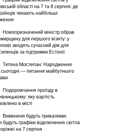
вській області на 7 та 8 серпня: де
раїнців чекають найбільші
ження
5
Новопризначений міністр обрав
мирщину для першого візиту: у
илові зводять сучасний дім для
еленців за підтримки Естонії
3
Тетяна Мостепан: Народження
й сьогодні — питання майбутнього
ави
0
Подорожчання проїзду в
ивницькому: яку вартість
овлено в місті
0
Вимкненя будуть тривалими:
и будуть графіки відключення світла
поріжжі на 7 серпня