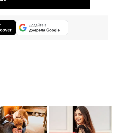
у
Додайте в
cover
джерела Google