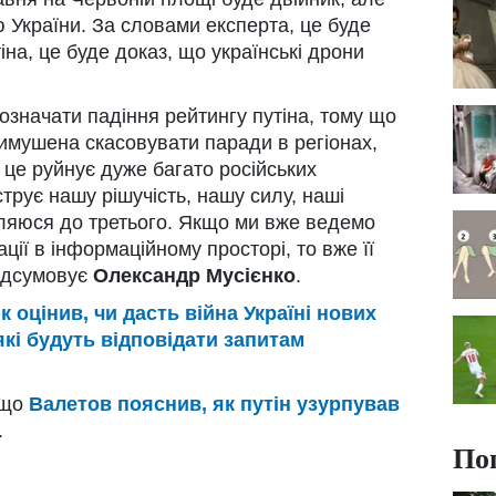
 України. За словами експерта, це буде
тіна, це буде доказ, що українські дрони
означати падіння рейтингу путіна, тому що
вимушена скасовувати паради в регіонах,
е це руйнує дуже багато російських
струє нашу рішучість, нашу силу, наші
иляюся до третього. Якщо ми вже ведемо
ції в інформаційному просторі, то вже її
підсумовує
Олександр Мусієнко
.
к оцінив, чи дасть війна Україні нових
які будуть відповідати запитам
 що
Валетов пояснив, як путін узурпував
.
По