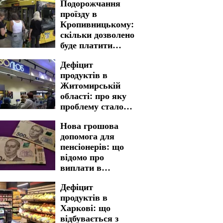
Подорожчання
проїзду в
Кропивницькому:
скільки дозволено
буде платити
пільговикам
Дефіцит
продуктів в
Житомирській
області: про яку
проблему стало
відомо
Нова грошова
допомога для
пенсіонерів: що
відомо про
виплати в
Харківській
Дефіцит
області
продуктів в
Харкові: що
відбувається з