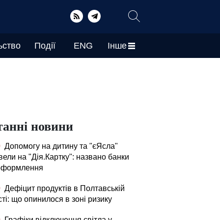
ьство
Події
ENG
Інше
танні новини
0
Допомогу на дитину та "єЯсла"
ели на "Дія.Картку": названо банки
оформлення
0
Дефіцит продуктів в Полтавській
ті: що опинилося в зоні ризику
0
Графіки відключення світла у