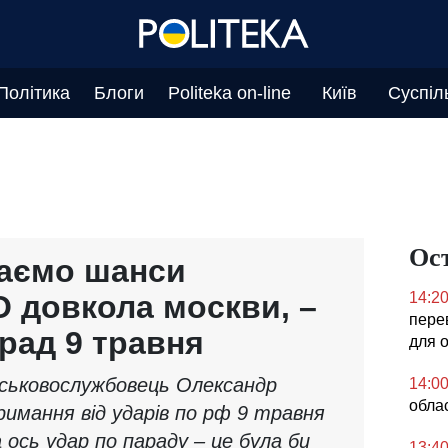
Політика
Блоги
Politeka on-line
Київ
Суспіл
Ос
маємо шанси
 довкола москви, –
14:2
перев
рад 9 травня
для 
йськовослужбовець Олександр
14:0
облас
римання від ударів по рф 9 травня
а ось удар по параду – це була би
13:4