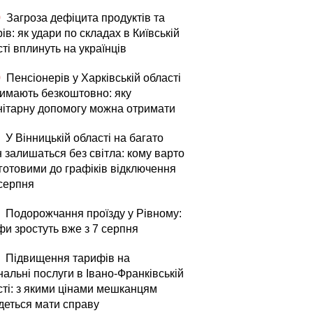
0
Загроза дефіцита продуктів та
ів: як удари по складах в Київській
ті вплинуть на українців
0
Пенсіонерів у Харківській області
римають безкоштовно: яку
нітарну допомогу можна отримати
У Вінницькій області на багато
 залишаться без світла: кому варто
 готовими до графіків відключення
 серпня
Подорожчання проїзду у Рівному:
фи зростуть вже з 7 серпня
Підвищення тарифів на
альні послуги в Івано-Франківській
сті: з якими цінами мешканцям
деться мати справу