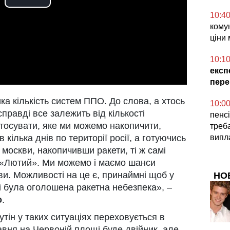
Play
10:4
Video
комун
ціни 
10:1
експ
пере
а кількість систем ППО. До слова, а хтось
10:0
правді все залежить від кількості
пенсі
тосувати, яке ми можемо накопичити,
треб
випл
кілька днів по території росії, а готуючись
москви, накопичивши ракети, ті ж самі
 «Лютий». Ми можемо і маємо шанси
и. Можливості на це є, принаймні щоб у
НО
ві була оголошена ракетна небезпека», –
о
.
утін у таких ситуаціях переховується в
равня на Червоній площі буде двійник, але