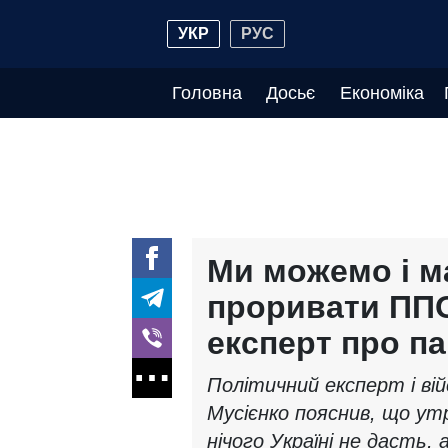
УКР
РУС
Головна
Досьє
Економіка
Ми можемо і 
проривати ППО
експерт про па
Політичний експерт і ві
Мусієнко пояснив, що ут
нічого Україні не дасть, 