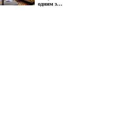
одним з
найважливіших
товарів