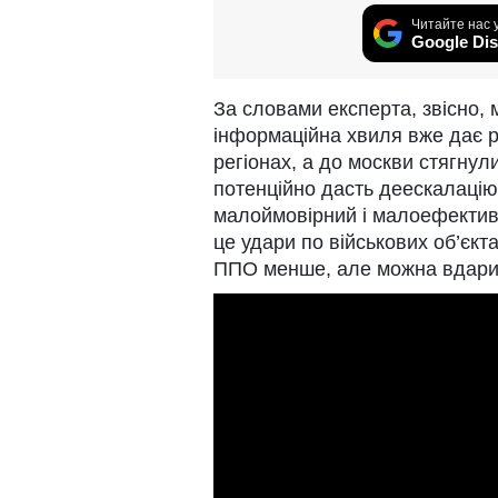
Читайте нас 
Google Dis
За словами експерта, звісно, 
інформаційна хвиля вже дає р
регіонах, а до москви стягнул
потенційно дасть деескалацію 
малоймовірний і малоефективн
це удари по військових об’єкт
ППО менше, але можна вдарити