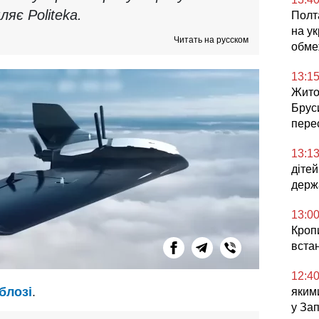
яє Politeka.
Полта
на ук
Читать на русском
обме
13:1
Жито
Брус
перес
13:1
діте
держ
13:0
Кроп
встан
12:4
блозі
.
яким
у За