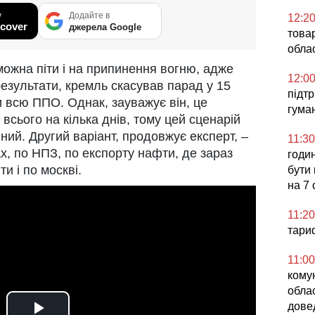
у
Додайте в
12:2
cover
джерела Google
товар
облас
можна піти і на припинення вогню, адже
12:0
езультати, кремль скасував парад у 15
підт
и всю ППО. Однак, зауважує він, це
гума
всього на кілька днів, тому цей сценарій
ий. Другий варіант, продовжує експерт, –
11:30
ах, по НПЗ, по експорту нафти, де зараз
годин
 і по москві.
бути
на 7
11:20
тари
11:00
комун
обла
дове