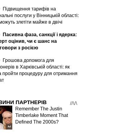
0
Підвищення тарифів на
альні послуги у Вінницькій області:
можуть злетіти майже в двічі
0
Пасивна фаза, санкції і ядерка:
ерт оцінив, чи є шанс на
говори з росією
0
Грошова допомога для
онерів в Харківській області: як
а пройти процедуру для отримання
ат
ВИНИ ПАРТНЕРІВ
Remember The Justin
Timberlake Moment That
Defined The 2000s?