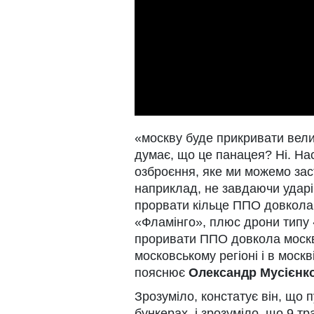
«москву буде прикривати велик
думає, що це панацея? Ні. Нас
озброєння, яке ми можемо зас
наприклад, не завдаючи ударів 
прорвати кільце ППО довкола 
«Фламінго», плюс дрони типу
проривати ППО довкола москв
московському регіоні і в моск
пояснює
Олександр Мусієнк
Зрозуміло, констатує він, що п
бункерах, і зрозуміло, що 9 т