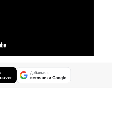
в
Добавьте в
cover
источники Google