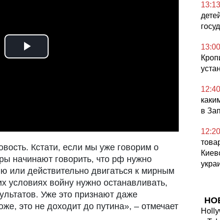
13:1
дете
госу
13:0
Play
Кроп
устан
Video
12:4
каки
в За
12:2
това
вость. Кстати, если мы уже говорим о
Киев
ры начинают говорить, что рф нужно
укра
ю или действительно двигаться к мирным
их условиях войну нужно останавливать,
ультатов. Уже это признают даже
НО
оже, это не доходит до путина», – отмечает
Holly