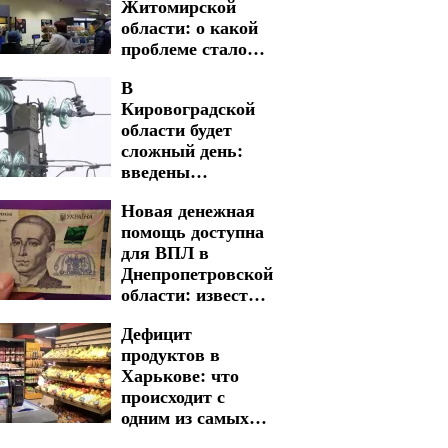
Житомирской
области: о какой
проблеме стало
известно
В
Кировоградской
области будет
сложный день:
введены
многочасовые
Новая денежная
графики
помощь доступна
отключения света
для ВПЛ в
на 5 и 6 августа
Днепропетровской
области: известны
критерии отбора и
Дефицит
размер выплат
продуктов в
Харькове: что
происходит с
одним из самых
важных товаров