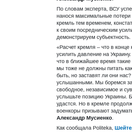
По словам эксперта, ВСУ усп
нанося максимальные потери п
кремль тем временем, констат
к своим посредническим усили
демонстрируем субъектность.
«Расчет кремля – что в конц
усилить давление на Украину.
что в ближайшее время такие 
мы тоже не должны питать ка
быть, но заставят ли они нас
услышанными. Мы боремся за 
свободное, независимое и су
услышьте позицию Украины. Бе
удастся. Но в кремле продолж
военкоры призывают задумат
Александр Мусиенко
.
Как сообщала Politeka,
Шейте