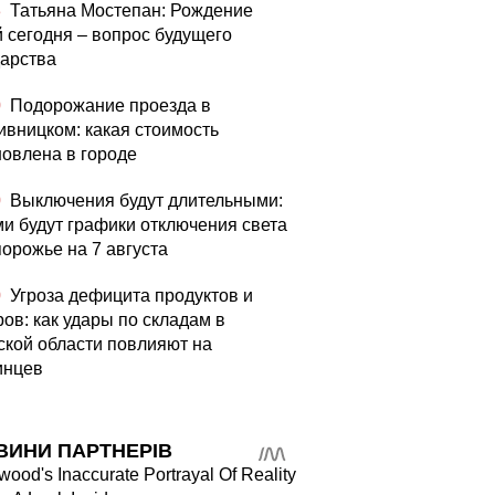
3
Татьяна Мостепан: Рождение
й сегодня – вопрос будущего
дарства
0
Подорожание проезда в
ивницком: какая стоимость
овлена ​​в городе
0
Выключения будут длительными:
ми будут графики отключения света
порожье на 7 августа
0
Угроза дефицита продуктов и
ров: как удары по складам в
ской области повлияют на
инцев
ВИНИ ПАРТНЕРІВ
wood's Inaccurate Portrayal Of Reality