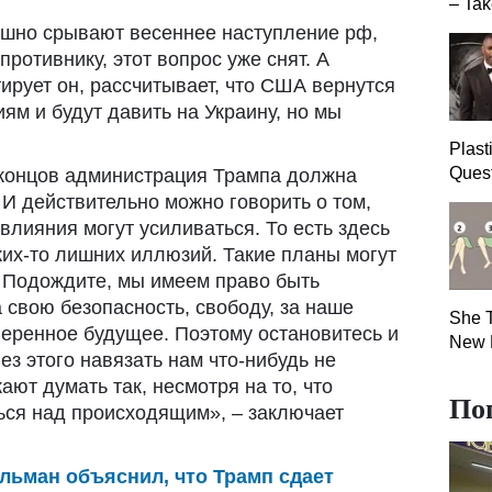
– Tak
ешно срывают весеннее наступление рф,
ротивнику, этот вопрос уже снят. А
ирует он, рассчитывает, что США вернутся
ям и будут давить на Украину, но мы
Plast
Quest
е концов администрация Трампа должна
 И действительно можно говорить о том,
влияния могут усиливаться. То есть здесь
ких-то лишних иллюзий. Такие планы могут
? Подождите, мы имеем право быть
свою безопасность, свободу, за наше
She T
веренное будущее. Поэтому остановитесь и
New 
з этого навязать нам что-нибудь не
ают думать так, несмотря на то, что
По
ься над происходящим», – заключает
льман объяснил, что Трамп сдает