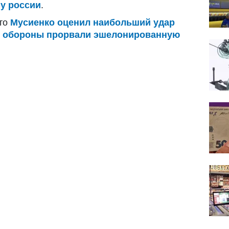
ну россии
.
что
Мусиенко оценил наибольший удар
ы обороны прорвали эшелонированную