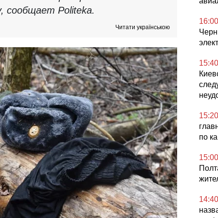
авиа
, сообщает Politeka.
16:0
Читати українською
Черни
элек
15:4
Киевс
след
неуд
15:2
глав
по к
15:0
Полт
жите
14:4
назв