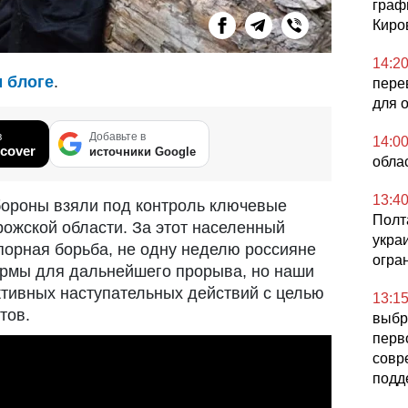
граф
Киро
14:2
м блоге
.
пере
для 
в
Добавьте в
14:0
cover
источники Google
обла
13:4
обороны взяли под контроль ключевые
Полта
рожской области. За этот населенный
укра
упорная борьба, не одну неделю россияне
огра
армы для дальнейшего прорыва, но наши
тивных наступательных действий с целью
13:1
тов.
выбр
перв
совр
подд