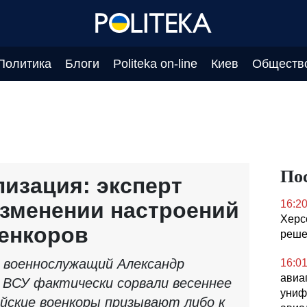
Политика
Блоги
Politeka on-line
Киев
Обществ
По
изация: эксперт
изменении настроений
16:2
Херс
енкоров
реше
 военнослужащий Александр
16:0
авиа
о ВСУ фактически сорвали весеннее
униф
ийские военкоры призывают либо к