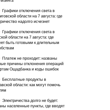
лизинга
0
Графики отключения света в
говской области на 7 августа: где
тричество надолго исчезнет
0
Графики отключения света в
кой области на 7 августа: где
ует быть готовыми к длительным
обствам
0
Платеж не проходит: названы
ные причины отклонения операций
артам Ощадбанка и коды ошибок
0
Бесплатные продукты в
авской области: как могут помочь
лям
0
Электричества долго не будет:
аны населенные пункты, где вводят