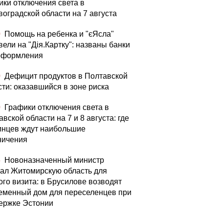
ики отключения света в
воградской области на 7 августа
0
Помощь на ребенка и "єЯсла"
вели на "Дія.Картку": названы банки
оформления
0
Дефицит продуктов в Полтавской
сти: оказавшийся в зоне риска
0
Графики отключения света в
вской области на 7 и 8 августа: где
инцев ждут наибольшие
ничения
5
Новоназначенный министр
ал Житомирскую область для
ого визита: в Брусилове возводят
еменный дом для переселенцев при
ержке Эстонии