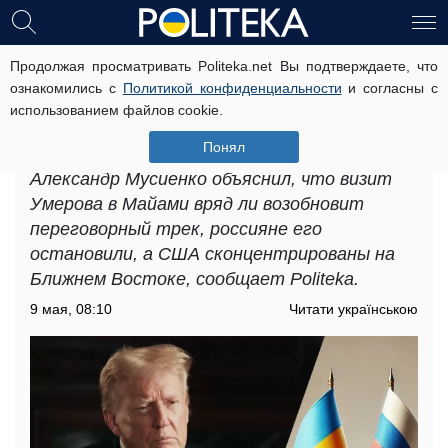
Продолжая просматривать Politeka.net Вы подтверждаете, что
Россия делает заявление, а США
ознакомились с
Политикой конфиденциальности
и согласны с
делают вид, что его не заметили, –
использованием файлов cookie.
эксперт об остановке переговоров
Понял
Политический эксперт и военнослужащий
Александр Мусиенко объяснил, что визит
Умерова в Майами вряд ли возобновит
переговорный трек, россияне его
остановили, а США сконцентрированы на
Ближнем Востоке, сообщает Politeka.
9 мая, 08:10
Читати українською