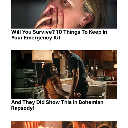
Will You Survive? 10 Things To Keep In
Your Emergency Kit
And They Did Show This In Bohemian
Rapsody!