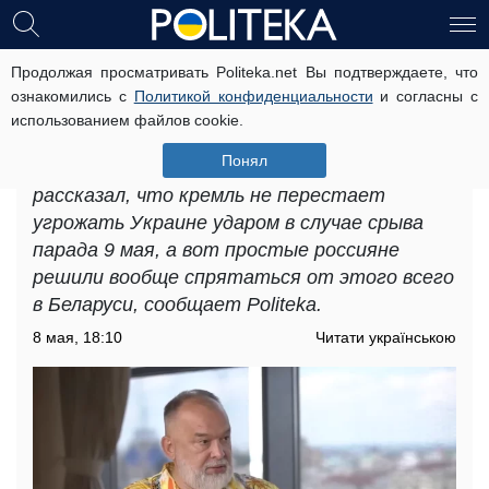
Продолжая просматривать Politeka.net Вы подтверждаете, что
«Пора валить в Беларусь»: эксперт
ознакомились с
Политикой конфиденциальности
и согласны с
рассказал, куда россияне бегут
использованием файлов cookie.
прятаться от украинских атак
Понял
Политтехнолог Михаил Шейтельман
рассказал, что кремль не перестает
угрожать Украине ударом в случае срыва
парада 9 мая, а вот простые россияне
решили вообще спрятаться от этого всего
в Беларуси, сообщает Politeka.
8 мая, 18:10
Читати українською