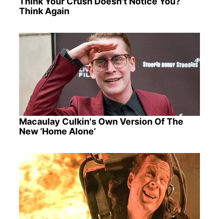
Think Your Crush Doesn't Notice You?
Think Again
Macaulay Culkin's Own Version Of The
New ‘Home Alone’