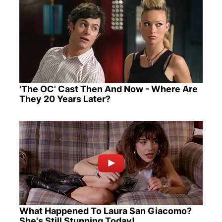
'The OC' Cast Then And Now - Where Are
They 20 Years Later?
What Happened To Laura San Giacomo?
She's Still Stunning Today!