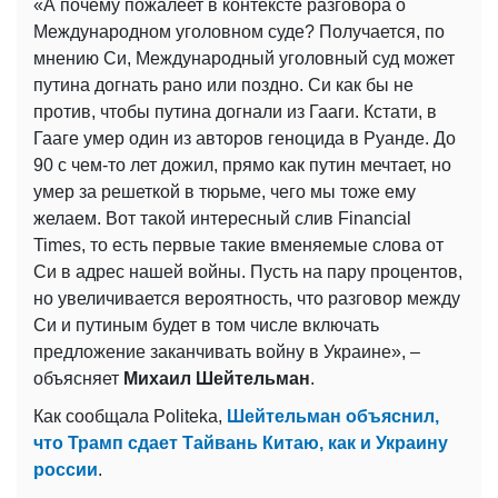
«А почему пожалеет в контексте разговора о
Международном уголовном суде? Получается, по
мнению Си, Международный уголовный суд может
путина догнать рано или поздно. Си как бы не
против, чтобы путина догнали из Гааги. Кстати, в
Гааге умер один из авторов геноцида в Руанде. До
90 с чем-то лет дожил, прямо как путин мечтает, но
умер за решеткой в тюрьме, чего мы тоже ему
желаем. Вот такой интересный слив Financial
Times, то есть первые такие вменяемые слова от
Cи в адрес нашей войны. Пусть на пару процентов,
но увеличивается вероятность, что разговор между
Си и путиным будет в том числе включать
предложение заканчивать войну в Украине», –
объясняет
Михаил Шейтельман
.
Как сообщала Politeka,
Шейтельман объяснил,
что Трамп сдает Тайвань Китаю, как и Украину
россии
.