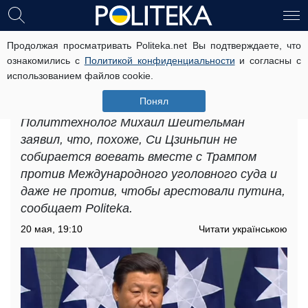
Продолжая просматривать Politeka.net Вы подтверждаете, что
«путин пожалеет о том, что ввел
ознакомились с
Политикой конфиденциальности
и согласны с
войска в Украину»: эксперт
использованием файлов cookie.
объяснил, что значат слова Си
Цзиньпина
Понял
Политтехнолог Михаил Шейтельман
заявил, что, похоже, Си Цзиньпин не
собирается воевать вместе с Трампом
против Международного уголовного суда и
даже не против, чтобы арестовали путина,
сообщает Politeka.
20 мая, 19:10
Читати українською