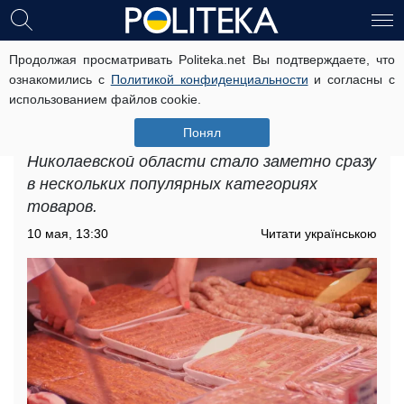
Продолжая просматривать Politeka.net Вы подтверждаете, что
Подорожание мясных продуктов в
ознакомились с
Политикой конфиденциальности
и согласны с
Николаевской области: названы
использованием файлов cookie.
цены
Понял
В мае подорожание мясных продуктов в
Николаевской области стало заметно сразу
в нескольких популярных категориях
товаров.
10 мая, 13:30
Читати українською