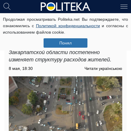
Продолжая просматривать Politeka.net Вы подтверждаете, что
Подорожание проезда в
ознакомились с
Политикой конфиденциальности
и согласны с
Закарпатской области: цены
использованием файлов cookie.
претерпели ощутимые изменения
Понял
На этом фоне удорожание проезда в
Закарпатской области постепенно
изменяет структуру расходов жителей.
8 мая, 18:30
Читати українською