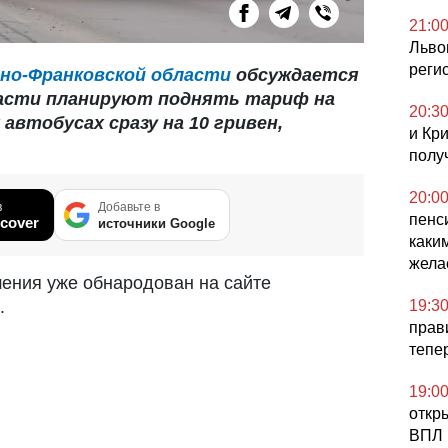
21:0
Льво
реги
ано-Франковской области
обсуждается
власти планируют поднять тариф на
20:3
автобусах сразу на 10 гривен,
и Кр
полу
20:0
в
Добавьте в
пенс
cover
источники Google
каки
жела
ения уже обнародован на сайте
19:3
.
прав
тепе
19:0
откр
ВПЛ 