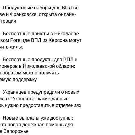
0
Продуктовые наборы для ВПЛ во
ве и Франковске: открыта онлайн-
страция
0
Бесплатные приюты в Николаеве
ивом Роге: где ВПЛ из Херсона могут
чить жилье
0
Бесплатные продукты для ВПЛ и
ионеров в Николаевской области:
м образом можно получить
емую поддержку
0
Украинцев предупредили о новых
илах "Укрпочты": какие данные
рь нужно предоставить в отделениях
0
Новые выплаты уже доступны:
ыта новая денежная помощь для
в Запорожье