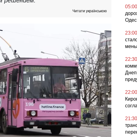
м решением.
05:0
Читати українською
доро
Одес
23:0
стал
мен
22:3
комм
Днеп
пред
22:0
Киро
согл
21:3
тран
пере