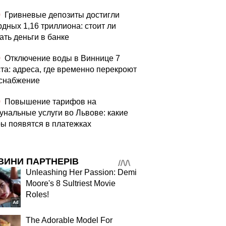
0
Гривневые депозиты достигли
рдных 1,16 триллиона: стоит ли
ать деньги в банке
0
Отключение воды в Виннице 7
ста: адреса, где временно перекроют
снабжение
0
Повышение тарифов на
унальные услуги во Львове: какие
ы появятся в платежках
ВИНИ ПАРТНЕРІВ
Unleashing Her Passion: Demi
Moore's 8 Sultriest Movie
Roles!
The Adorable Model For