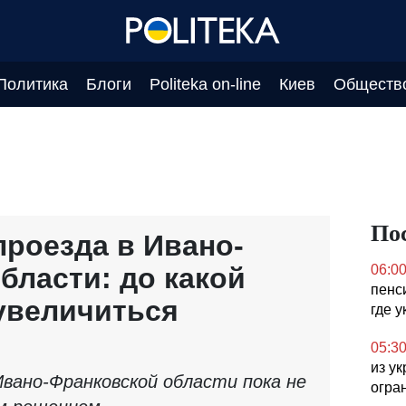
Политика
Блоги
Politeka on-line
Киев
Обществ
По
роезда в Ивано-
бласти: до какой
06:0
пенс
увеличиться
где 
05:3
из у
Ивано-Франковской области пока не
огра