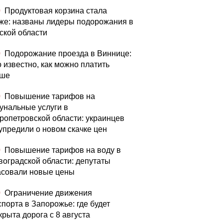
0
Продуктовая корзина стала
же: названы лидеры подорожания в
ской области
0
Подорожание проезда в Виннице:
о известно, как можно платить
ьше
0
Повышение тарифов на
унальные услуги в
ропетровской области: украинцев
упредили о новом скачке цен
0
Повышение тарифов на воду в
воградской области: депутаты
асовали новые цены
0
Ограничение движения
спорта в Запорожье: где будет
крыта дорога с 8 августа