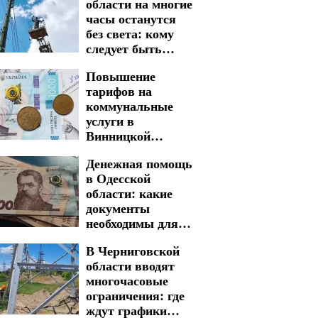
области на многие
часы останутся
без света: кому
следует быть
готовыми к
Повышение
графикам
тарифов на
отключения на 7
коммунальные
августа
услуги в
Винницкой
области: цены
Денежная помощь
могут взлететь
в Одесской
почти в два раза
области: какие
документы
необходимы для
быстрого
В Черниговской
получения
области вводят
многочасовые
ограничения: где
ждут графики