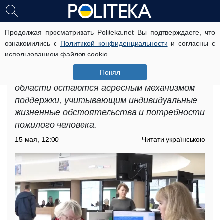
Продолжая просматривать Politeka.net Вы подтверждаете, что
Доплаты пенсионерам в
ознакомились с
Политикой конфиденциальности
и согласны с
Черниговской области: кто может
использованием файлов cookie.
претендовать на эту поддержку
Понял
Доплаты для пенсионеров в Черниговской
области остаются адресным механизмом
поддержки, учитывающим индивидуальные
жизненные обстоятельства и потребности
пожилого человека.
15 мая, 12:00
Читати українською