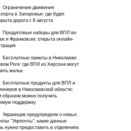
0
Ограничение движения
спорта в Запорожье: где будет
крыта дорога с 8 августа
0
Продуктовые наборы для ВПЛ во
ве и Франковске: открыта онлайн-
страция
0
Бесплатные приюты в Николаеве
ивом Роге: где ВПЛ из Херсона могут
чить жилье
0
Бесплатные продукты для ВПЛ и
ионеров в Николаевской области:
м образом можно получить
емую поддержку
0
Украинцев предупредили о новых
илах "Укрпочты": какие данные
рь нужно предоставить в отделениях