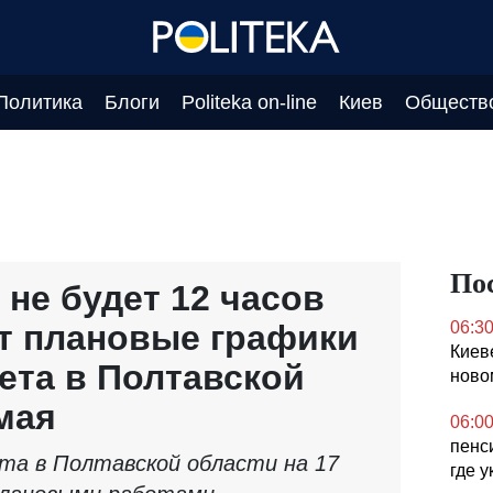
Политика
Блоги
Politeka on-line
Киев
Обществ
По
 не будет 12 часов
т плановые графики
06:3
Киев
ета в Полтавской
ново
мая
06:0
пенс
та в Полтавской области на 17
где 