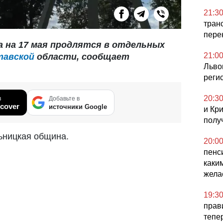
21:3
тран
пере
 на 17 мая продлятся в отдельных
21:0
тавской
области, сообщает
Льво
реги
20:3
в
Добавьте в
cover
источники Google
и Кр
полу
ницкая община.
20:0
пенс
каки
жела
19:3
прав
тепе