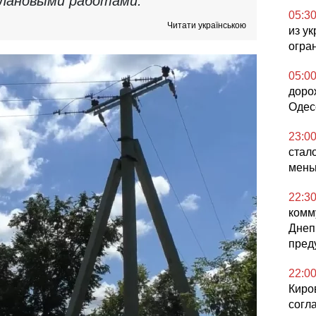
 плановыми работами.
05:3
Читати українською
из у
огра
05:0
доро
Одес
23:0
стал
мен
22:3
комм
Днеп
пред
22:0
Киро
согл