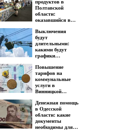
продуктов в
Полтавской
области:
оказавшийся в
зоне риска
Выключения
будут
длительными:
какими будут
графики
отключения света
Повышение
в Запорожье на 7
тарифов на
августа
коммунальные
услуги в
Винницкой
области: цены
Денежная помощь
могут взлететь
в Одесской
почти в два раза
области: какие
документы
необходимы для