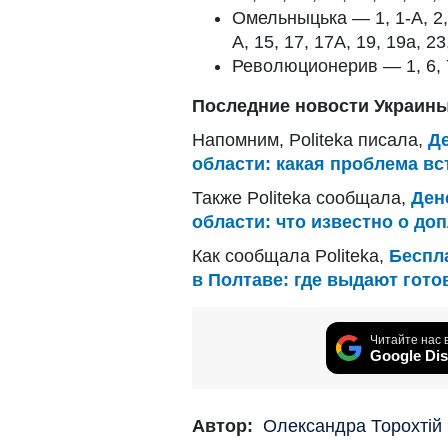
Омельныцька — 1, 1-А, 2, 3,
А, 15, 17, 17А, 19, 19а, 23,
Революционерив — 1, 6, 7, 
Последние новости Украины
Напомним, Politeka писала,
Д
области: какая проблема вс
Также Politeka сообщала,
Ден
области: что известно о доп
Как сообщала Politeka,
Беспл
в Полтаве: где выдают гот
Читайте нас 
Google Dis
Автор:
Олександра Торохтій