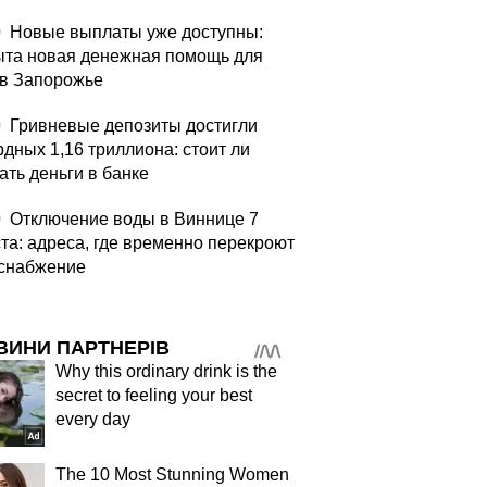
0
Новые выплаты уже доступны:
ыта новая денежная помощь для
в Запорожье
0
Гривневые депозиты достигли
рдных 1,16 триллиона: стоит ли
ать деньги в банке
0
Отключение воды в Виннице 7
ста: адреса, где временно перекроют
снабжение
ВИНИ ПАРТНЕРІВ
Why this ordinary drink is the
secret to feeling your best
every day
The 10 Most Stunning Women