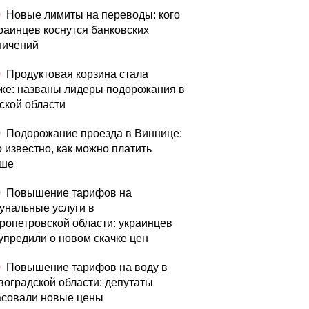
0
Новые лимиты на переводы: кого
краинцев коснутся банковских
ничений
0
Продуктовая корзина стала
же: названы лидеры подорожания в
ской области
0
Подорожание проезда в Виннице:
о известно, как можно платить
ьше
0
Повышение тарифов на
унальные услуги в
ропетровской области: украинцев
упредили о новом скачке цен
0
Повышение тарифов на воду в
воградской области: депутаты
асовали новые цены