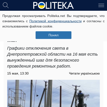
Продолжая просматривать Politeka.net Вы подтверждаете, что
В субботу надолго исчезнет
ознакомились с
Политикой конфиденциальности
и согласны с
электричество: где будут графики
использованием файлов cookie.
отключений света в
Днепропетровской области на 16
Понял
мая
Графики отключения света в
Днепропетровской области на 16 мая есть
вынужденный шаг для безопасного
проведения ремонтных работ.
15 мая, 13:30
Читати українською