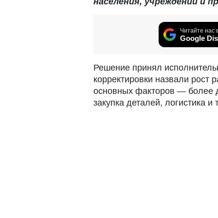
населения, учреждений и п
Читайте нас 
Google Dis
Решение принял исполнительн
корректировки назвали рост 
основных факторов — более д
закупка деталей, логистика и