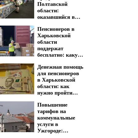
Полтавской
области:
оказавшийся в
зоне риска
Пенсионеров в
Харьковской
области
поддержат
бесплатно: какую
гуманитарную
Денежная помощь
помощь можно
для пенсионеров
получить
в Харьковской
области: как
нужно пройти
процедуру для
Повышение
получения
тарифов на
выплат
коммунальные
услуги в
Ужгороде:
сколько придется