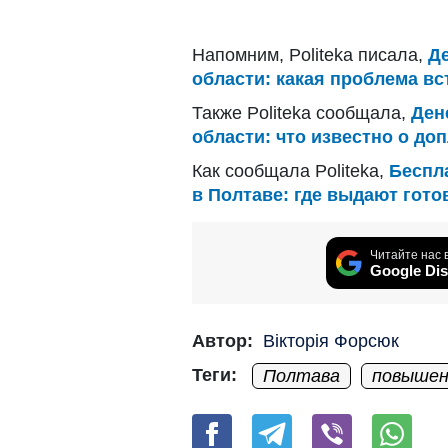
Напомним, Politeka писала,
Д
области: какая проблема вс
Также Politeka сообщала,
Ден
области: что известно о доп
Как сообщала Politeka,
Беспл
в Полтаве: где выдают гот
Читайте нас 
Google Dis
Автор:
Вікторія Форсюк
Теги:
Полтава
повышен