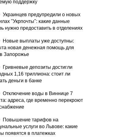
емую поддержку
0
Украинцев предупредили о новых
илах "Укрпочты": какие данные
рь нужно предоставить в отделениях
0
Новые выплаты уже доступны:
ыта новая денежная помощь для
в Запорожье
0
Гривневые депозиты достигли
рдных 1,16 триллиона: стоит ли
ать деньги в банке
0
Отключение воды в Виннице 7
ста: адреса, где временно перекроют
снабжение
0
Повышение тарифов на
унальные услуги во Львове: какие
ы появятся в платежках