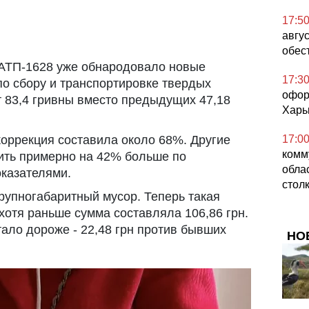
17:5
авгус
обес
АТП-1628 уже обнародовало новые
17:3
по сбору и транспортировке твердых
офор
т 83,4 гривны вместо предыдущих 47,18
Харь
17:0
оррекция составила около 68%. Другие
комм
ить примерно на 42% больше по
обла
казателями.
стол
рупногабаритный мусор. Теперь такая
 хотя раньше сумма составляла 106,86 грн.
ало дороже - 22,48 грн против бывших
НО