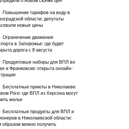
упредили о новом скачке цен
0
Повышение тарифов на воду в
воградской области: депутаты
асовали новые цены
0
Ограничение движения
спорта в Запорожье: где будет
крыта дорога с 8 августа
0
Продуктовые наборы для ВПЛ во
ве и Франковске: открыта онлайн-
страция
0
Бесплатные приюты в Николаеве
ивом Роге: где ВПЛ из Херсона могут
чить жилье
0
Бесплатные продукты для ВПЛ и
ионеров в Николаевской области:
м образом можно получить