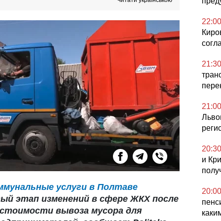
Читати українською
пред
22:0
Киро
согл
21:3
тран
пере
21:0
Льво
реги
20:3
и Кр
полу
ммунальные услуги в Полтаве
20:0
ый этап изменений в сфере ЖКХ после
пенс
стоимости вывоза мусора для
каки