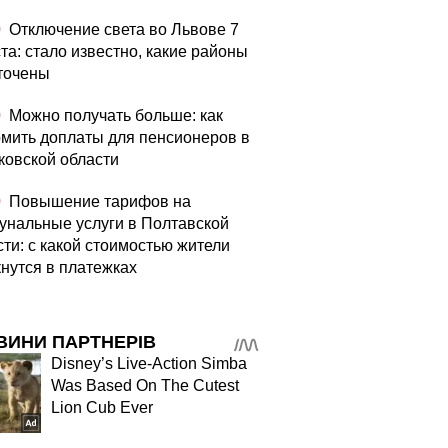
0
Отключение света во Львове 7
та: стало известно, какие районы
точены
0
Можно получать больше: как
мить доплаты для пенсионеров в
ковской области
0
Повышение тарифов на
унальные услуги в Полтавской
сти: с какой стоимостью жители
кнутся в платежках
ВИНИ ПАРТНЕРІВ
Disney’s Live-Action Simba
Was Based On The Cutest
Lion Cub Ever