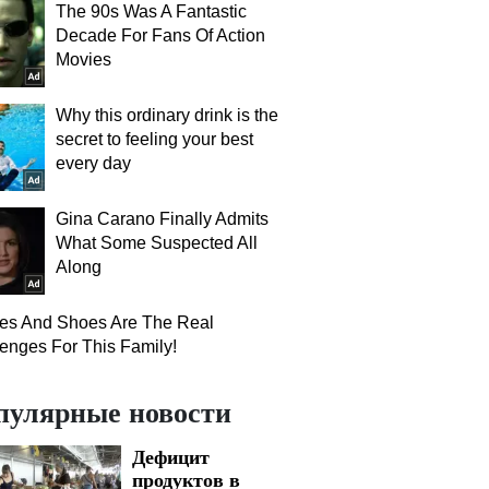
The 90s Was A Fantastic
Decade For Fans Of Action
Movies
Why this ordinary drink is the
secret to feeling your best
every day
Gina Carano Finally Admits
What Some Suspected All
Along
hes And Shoes Are The Real
enges For This Family!
пулярные новости
Дефицит
продуктов в