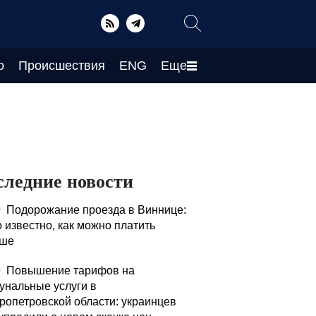
о
Происшествия
ENG
Еще
следние новости
0
Подорожание проезда в Виннице:
о известно, как можно платить
ьше
0
Повышение тарифов на
унальные услуги в
ропетровской области: украинцев