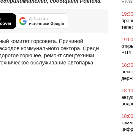
редпринимателей, сообщает Politeka.
жела
19:3
в
Добавьте в
прав
cover
источники Google
тепе
19:0
ый комитет горсовета. Причиной
откр
расходов коммунального сектора. Среди
ВПЛ 
орогое горючее, ремонт спецтехники,
 техническое обслуживание автопарка.
18:3
реко
держ
18:1
авгу
водо
18:0
комм
цифр