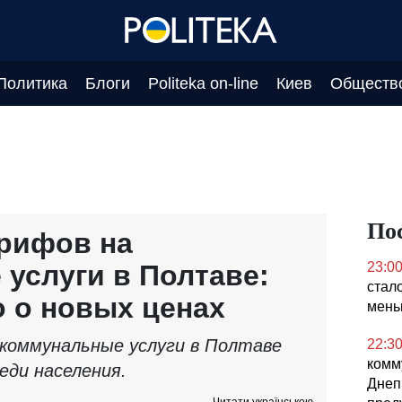
Политика
Блоги
Politeka on-line
Киев
Обществ
По
рифов на
услуги в Полтаве:
23:0
стал
о о новых ценах
мен
коммунальные услуги в Полтаве
22:3
комм
еди населения.
Днеп