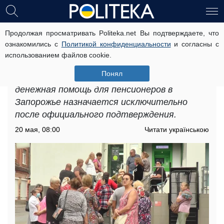
Продолжая просматривать Politeka.net Вы подтверждаете, что
Денежная помощь для пенсионеров
ознакомились с
Политикой конфиденциальности
и согласны с
в Запорожье: как получать
использованием файлов cookie.
ежемесячно 1038 гривен
Понял
В Пенсионном фонде подчеркивают, что
денежная помощь для пенсионеров в
Запорожье назначается исключительно
после официального подтверждения.
20 мая, 08:00
Читати українською