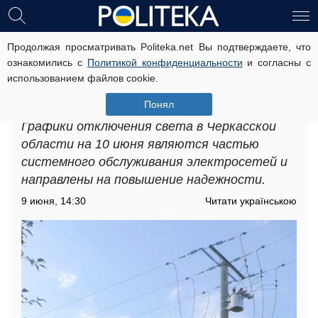
Продолжая просматривать Politeka.net Вы подтверждаете, что
Черкасскую область ждет день без
ознакомились с
Политикой конфиденциальности
и согласны с
комфорта: вводят длинные
использованием файлов cookie.
графики отключения света на 10
июня
Понял
Графики отключения света в Черкасской
области на 10 июня являются частью
системного обслуживания электросетей и
направлены на повышение надежности.
9 июня, 14:30
Читати українською