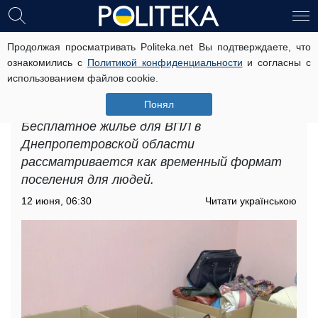
Продолжая просматривать Politeka.net Вы подтверждаете, что
Бесплатное жилье для ВПЛ в
ознакомились с
Политикой конфиденциальности
и согласны с
Днепропетровской области: где
использованием файлов cookie.
предлагают безопасные места для
размещения
Понял
Бесплатное жилье для ВПЛ в
Днепропетровской области
рассматривается как временный формат
поселения для людей.
12 июня, 06:30
Читати українською