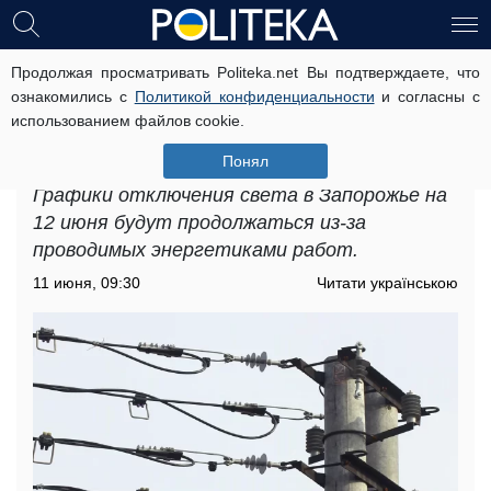
Продолжая просматривать Politeka.net Вы подтверждаете, что
Графики отключения света в
ознакомились с
Политикой конфиденциальности
и согласны с
Запорожье на 12 июня: стоит
использованием файлов cookie.
подготовиться к длительному
отсутствию электричества
Понял
Графики отключения света в Запорожье на
12 июня будут продолжаться из-за
проводимых энергетиками работ.
11 июня, 09:30
Читати українською