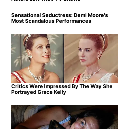
Sensational Seductress: Demi Moore's
Most Scandalous Performances
Critics Were Impressed By The Way She
Portrayed Grace Kelly