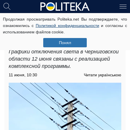
Продолжая просматривать Politeka.net Вы подтверждаете, что
12 часов подряд в Черниговской
ознакомились с
Политикой конфиденциальности
и согласны с
области не будет электричества:
использованием файлов cookie.
появились графики отключения
света на 12 июня
Понял
Графики отключения света в Черниговской
области 12 июня связаны с реализацией
комплексной программы.
11 июня, 10:30
Читати українською