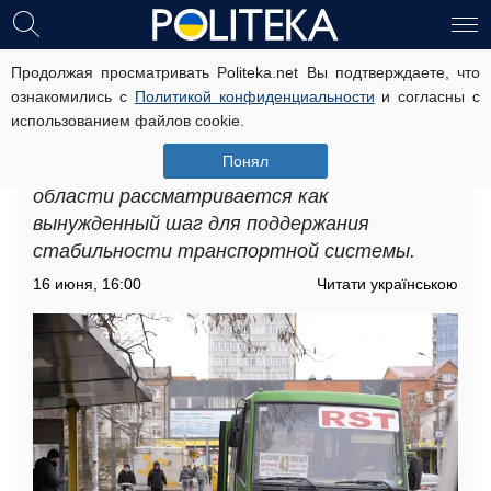
Продолжая просматривать Politeka.net Вы подтверждаете, что
Подорожание проезда в
ознакомились с
Политикой конфиденциальности
и согласны с
Днепропетровской области: что
использованием файлов cookie.
происходит с ценами
Понял
Подорожание проезда в Днепропетровской
области рассматривается как
вынужденный шаг для поддержания
стабильности транспортной системы.
16 июня, 16:00
Читати українською