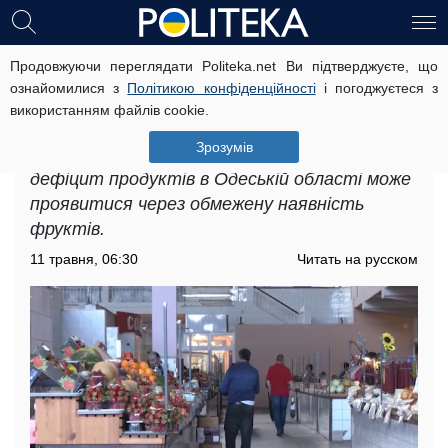
Продовжуючи переглядати Politeka.net Ви підтверджуєте, що
Дефіцит продуктів в Одеській
ознайомилися з
Політикою конфіденційності
і погоджуєтеся з
області: перед жителями постала
використанням файлів cookie.
нова проблема
Зрозумів
У разі збереження несприятливих умов
дефіцит продуктів в Одеській області може
проявитися через обмежену наявність
фруктів.
11 травня, 06:30
Читать на русском