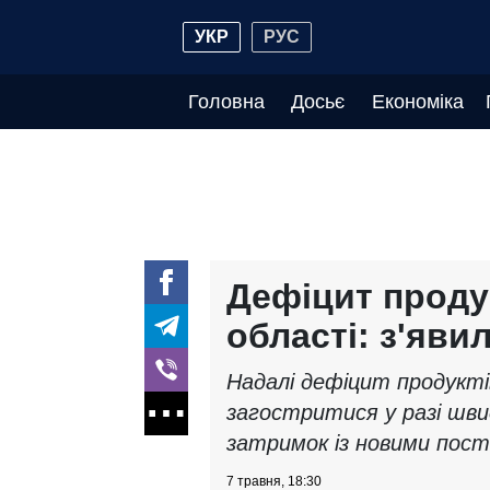
УКР
РУС
Головна
Досьє
Економіка
Дефіцит продук
області: з'яв
Надалі дефіцит продуктів
загостритися у разі шви
затримок із новими пост
7 травня, 18:30