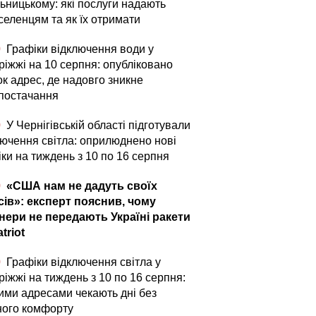
ьницькому: які послуги надають
селенцям та як їх отримати
0
Графіки відключення води у
ріжжі на 10 серпня: опубліковано
ок адрес, де надовго зникне
постачання
0
У Чернігівській області підготували
лючення світла: оприлюднено нові
ки на тиждень з 10 по 16 серпня
0
«США нам не дадуть своїх
сів»: експерт пояснив, чому
нери не передають Україні ракети
triot
0
Графіки відключення світла у
іжжі на тиждень з 10 по 16 серпня:
кими адресами чекають дні без
ного комфорту