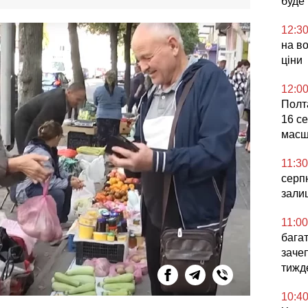
буде
12:3
на во
ціни
12:0
Полта
16 се
масш
11:30
серпн
зали
11:00
бага
заче
тижд
10:4