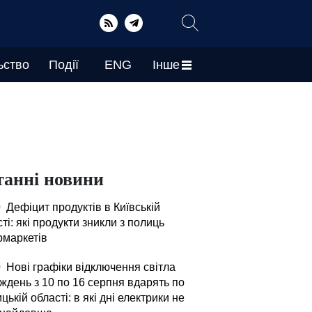
ьство
Події
ENG
Інше
танні новини
0
Дефіцит продуктів в Київській
ті: які продукти зникли з полиць
рмаркетів
0
Нові графіки відключення світла
ждень з 10 по 16 серпня вдарять по
цькій області: в які дні електрики не