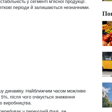
табільність у сегменті м’ясної продукції.
яткові періоди й залишаються незначними.
По
шу динаміку. Найближчим часом можливе
5%, після чого очікується зниження
ю виробництва.
еребуває у перехідній фазі, де