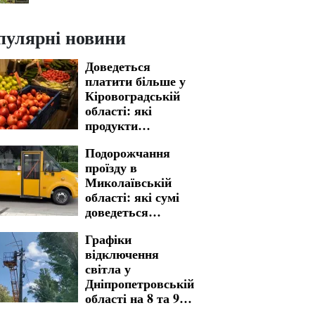
пулярні новини
Доведеться
платити більше у
Кіровоградській
області: які
продукти
найсильніше
Подорожчання
подорожчали
проїзду в
Миколаївській
області: які сумі
доведеться
заплатити
Графіки
відключення
світла у
Дніпропетровській
області на 8 та 9
серпня: де