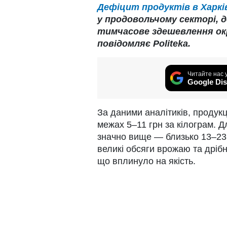
Дефіцит продуктів в Харкі
у продовольчому секторі, 
тимчасове здешевлення окр
повідомляє Politeka.
Читайте нас 
Google Dis
За даними аналітиків, продукц
межах 5–11 грн за кілограм. Д
значно вище — близько 13–23
великі обсяги врожаю та дрібн
що вплинуло на якість.