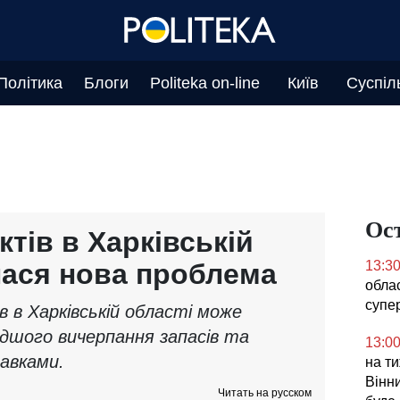
Політика
Блоги
Politeka on-line
Київ
Суспіл
Ос
тів в Харківській
илася нова проблема
13:3
облас
супе
 в Харківській області може
дшого вичерпання запасів та
13:0
авками.
на ти
Вінни
Читать на русском