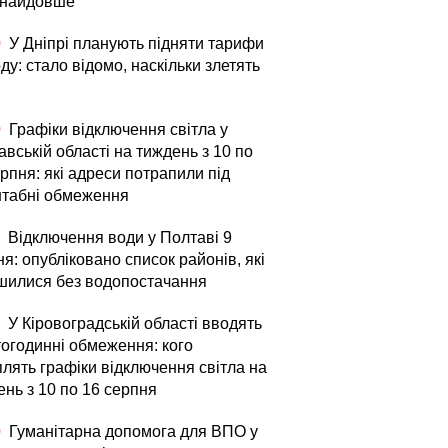
 найдовше
0
У Дніпрі планують підняти тарифи
ду: стало відомо, наскільки злетять
0
Графіки відключення світла у
вській області на тиждень з 10 по
рпня: які адреси потрапили під
табні обмеження
Відключення води у Полтаві 9
я: опубліковано список районів, які
шилися без водопостачання
У Кіровоградській області вводять
тогодинні обмеження: кого
плять графіки відключення світла на
ень з 10 по 16 серпня
0
Гуманітарна допомога для ВПО у