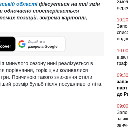
Хмел
вській області
фіксується на тлі змін
пере
де одночасно спостерігається
емих позицій, зокрема картоплі,
10:2
Запо
спис
водо
у
Додайте в
cover
джерела Google
10:0
відк
ія минулого сезону нині реалізується в
графі
ля порівняння, торік ціни коливалися
09:3
 грн. Причиною такого зниження стали
запа
іший розмір бульб після посушливого літа,
парт
до Pa
09:0
Запор
за я
звич