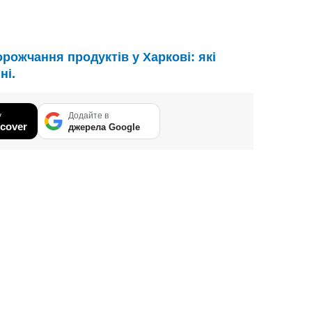
рожчання продуктів у Харкові: які
ні.
у
Додайте в
cover
джерела Google