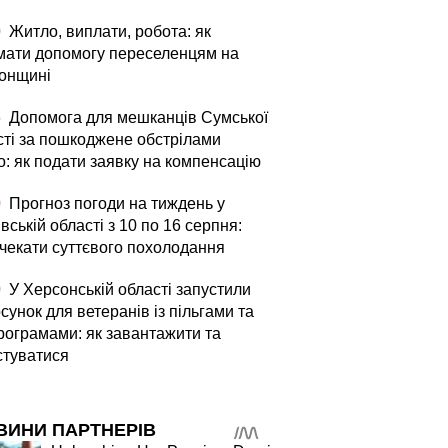
0
Житло, виплати, робота: як
мати допомогу переселенцям на
онщині
5
Допомога для мешканців Сумської
сті за пошкоджене обстрілами
о: як подати заявку на компенсацію
0
Прогноз погоди на тиждень у
вській області з 10 по 16 серпня:
 чекати суттєвого похолодання
0
У Херсонській області запустили
сунок для ветеранів із пільгами та
рограмами: як завантажити та
стуватися
ВИНИ ПАРТНЕРІВ