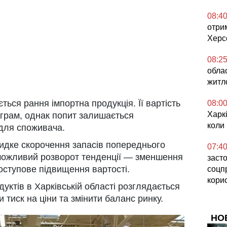
08:4
отри
Херс
08:2
обла
житл
ться рання імпортна продукція. Її вартість
08:0
Харкі
ограм, однак попит залишається
коли
для споживача.
идке скорочення запасів попереднього
07:4
 можливий розворот тенденції — зменшення
засто
оступове підвищення вартості.
соцп
кори
дуктів в Харківській області розглядається
 тиск на ціни та змінити баланс ринку.
НО