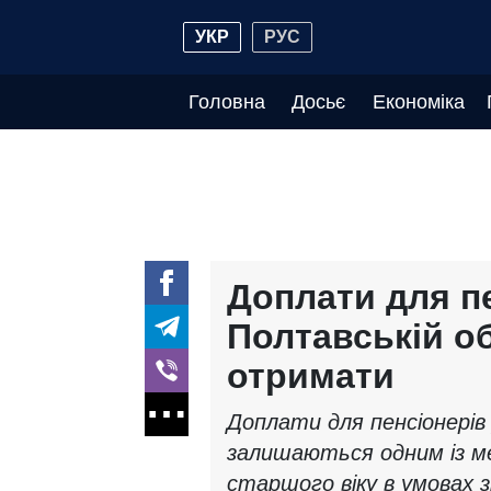
УКР
РУС
Головна
Досьє
Економіка
Доплати для пе
Полтавській об
отримати
Доплати для пенсіонерів
залишаються одним із ме
старшого віку в умовах 