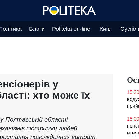
Політика
Блоги
Politeka on-line
Київ
Суспіл
Ос
нсіонерів у
ласті: хто може їх
15:2
воду:
прий
 у Полтавській області
15:0
пенсі
ханізмів підтримки людей
можн
зростання повсякденних витрат.