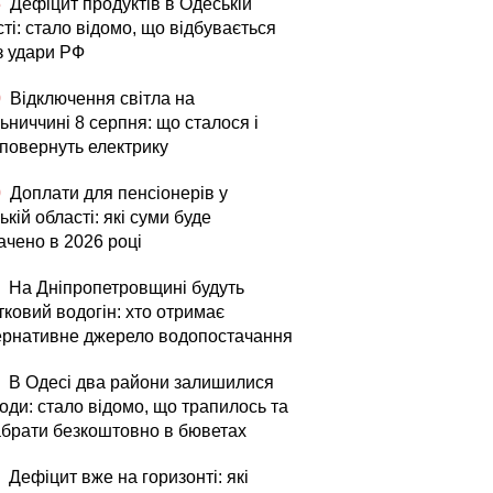
5
Дефіцит продуктів в Одеській
ті: стало відомо, що відбувається
з удари РФ
0
Відключення світла на
ьниччині 8 серпня: що сталося і
 повернуть електрику
0
Доплати для пенсіонерів у
ькій області: які суми буде
ачено в 2026 році
На Дніпропетровщині будуть
тковий водогін: хто отримає
ернативне джерело водопостачання
В Одесі два райони залишилися
оди: стало відомо, що трапилось та
абрати безкоштовно в бюветах
Дефіцит вже на горизонті: які