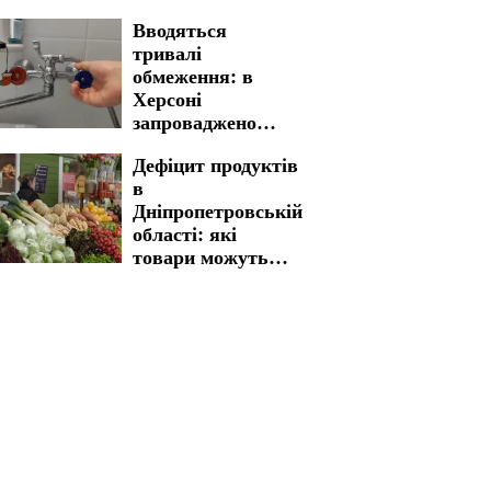
більше у
Вводяться
Дніпропетровській
тривалі
області
обмеження: в
Херсоні
запроваджено
нові графіки
Дефіцит продуктів
відключення води
в
Дніпропетровській
області: які
товари можуть
стати рідкістю в
магазинах