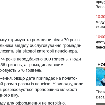
проду
Запо
10:3
моду
кана
10:0
мку отримують громадяни після 70 років.
дост
льника відділу обслуговування громадян
пенсі
ежить від вікової категорії пенсіонера.
о 74 років передбачено 300 гривень. Люди
456 гривень, а громадянам, яким
НО
аховують 570 гривень.
ження. Якщо дата припадає на початок
 розмір разом із пенсією. У випадку, коли
а розраховується пропорційно кількості
Thes
ного віку.
Becam
нду для оформлення не потрібно.