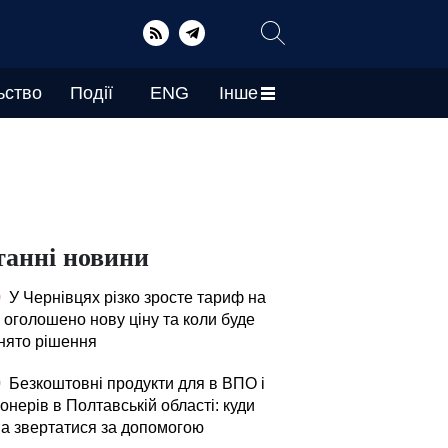
ьство
Події
ENG
Інше
танні новини
0
У Чернівцях різко зросте тариф на
 оголошено нову ціну та коли буде
нято рішення
0
Безкоштовні продукти для в ВПО і
онерів в Полтавській області: куди
а звертатися за допомогою