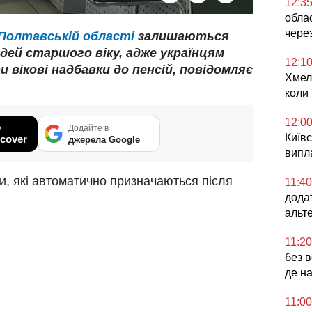
12:3
облас
чере
 Полтавській області
залишаються
ей старшого віку, адже українцям
12:1
вікові надбавки до пенсій, повідомляє
Хмел
коли
12:0
у
Додайте в
Київс
cover
джерела Google
випл
и, які автоматично призначаються після
11:40
дода
альт
11:20
без в
де н
11:00