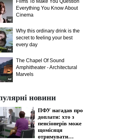
Films To Make You Question
Everything You Know About
Cinema
Why this ordinary drink is the
secret to feeling your best
every day
The Chapel Of Sound
Amphitheater - Architectural
Marvels
пулярні новини
ПФУ нагадав про
доплати: хто з
пенсіонерів може
щомісяця
отримувати