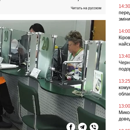
14:3
Читать на русском
перед
змін
14:0
Кіров
найс
13:4
Черні
подо
13:2
комун
облас
13:0
Микол
дове