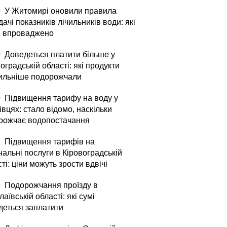
0
У Житомирі оновили правила
ачі показників лічильників води: які
и впроваджено
0
Доведеться платити більше у
оградській області: які продукти
ильніше подорожчали
0
Підвищення тарифу на воду у
вцях: стало відомо, наскільки
рожчає водопостачання
5
Підвищення тарифів на
альні послуги в Кіровоградській
ті: ціни можуть зрости вдвічі
0
Подорожчання проїзду в
аївській області: які сумі
деться заплатити