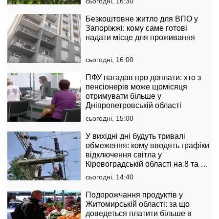
сьогодні, 16:30
Безкоштовне житло для ВПО у
Запоріжжі: кому саме готові
надати місце для проживання
сьогодні, 16:00
ПФУ нагадав про доплати: хто з
пенсіонерів може щомісяця
отримувати більше у
Дніпропетровській області
сьогодні, 15:00
У вихідні дні будуть тривалі
обмеження: кому вводять графіки
відключення світла у
Кіровоградській області на 8 та 9
серпня
сьогодні, 14:40
Подорожчання продуктів у
Житомирській області: за що
доведеться платити більше в