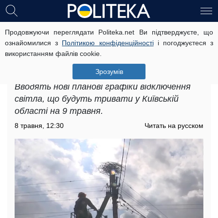
Продовжуючи переглядати Politeka.net Ви підтверджуєте, що
Київську область попередили про
ознайомилися з
Політикою конфіденційності
і погоджуєтеся з
тривалі графіки відключень світла:
використанням файлів cookie.
кому готуватися до незручностей 9
травня
Зрозумів
Вводять нові планові графіки відключення
світла, що будуть тривати у Київській
області на 9 травня.
8 травня, 12:30
Читать на русском