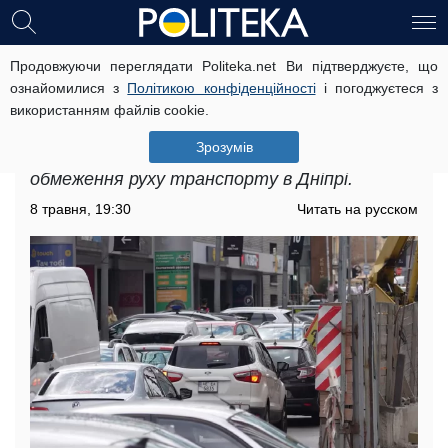
Продовжуючи переглядати Politeka.net Ви підтверджуєте, що
Обмеження руху транспорту в
ознайомилися з
Політикою конфіденційності
і погоджуєтеся з
Дніпрі: де буде перекрито цілий
використанням файлів cookie.
місяць
Зрозумів
Тимчасові зміни є частиною планових робіт,
обмеження руху транспорту в Дніпрі.
8 травня, 19:30
Читать на русском