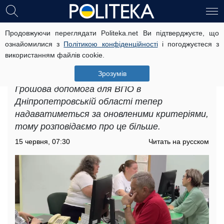
Продовжуючи переглядати Politeka.net Ви підтверджуєте, що
Грошова допомога для ВПО в
ознайомилися з
Політикою конфіденційності
і погоджуєтеся з
Дніпропетровській області: як
використанням файлів cookie.
отримати виплати за новими
правилами
Зрозумів
Грошова допомога для ВПО в
Дніпропетровській області тепер
надаватиметься за оновленими критеріями,
тому розповідаємо про це більше.
15 червня, 07:30
Читать на русском