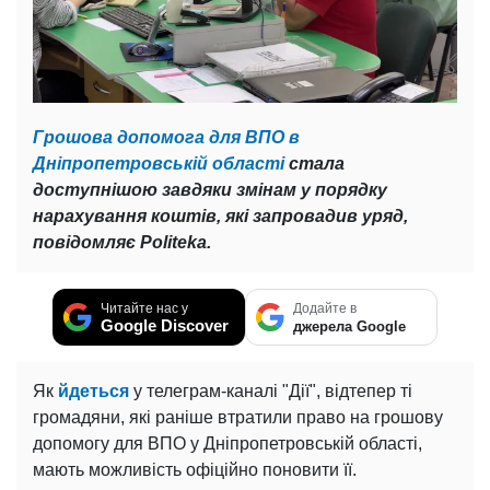
Грошова допомога для ВПО в
Дніпропетровській області
стала
доступнішою завдяки змінам у порядку
нарахування коштів, які запровадив уряд,
повідомляє Politeka.
Читайте нас у
Додайте в
Google Discover
джерела Google
Як
йдеться
у телеграм-каналі "Дії", відтепер ті
громадяни, які раніше втратили право на грошову
допомогу для ВПО у Дніпропетровській області,
мають можливість офіційно поновити її.