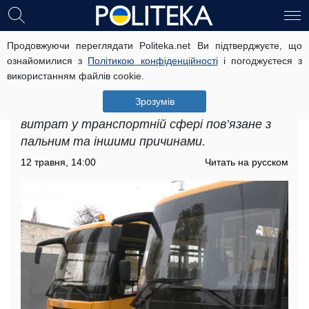
Продовжуючи переглядати Politeka.net Ви підтверджуєте, що
Подорожчання проїзду в Дніпрі: як
ознайомилися з
Політикою конфіденційності
і погоджуєтеся з
саме змінилися ціни
використанням файлів cookie.
Подорожчання проїзду в Дніпрі відображає
Зрозумів
загальну тенденцію по країні, де зростання
витрат у транспортній сфері пов’язане з
пальним та іншими причинами.
12 травня, 14:00
Читать на русском