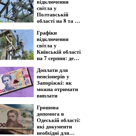
відключення
світла у
Полтавській
області на 8 та 9
серпня: названо
Графіки
адреси тривалих
відключення
знеструмлень
світла у
Київській області
на 7 серпня: де
варто бути
Доплати для
готовими до
пенсіонерів у
тривалих
Запоріжжі: як
незручностей
можна отримати
виплати
Грошова
допомога в
Одеській області:
які документи
необхідні для