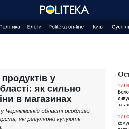
Політика
Блоги
Politeka on-line
Київ
Суспіл
Ос
продуктів у
області: як сильно
17:0
Воло
іни в магазинах
диву
зага
 Чернігівській області особливо
17:0
рств, які регулярно купують
комун
.