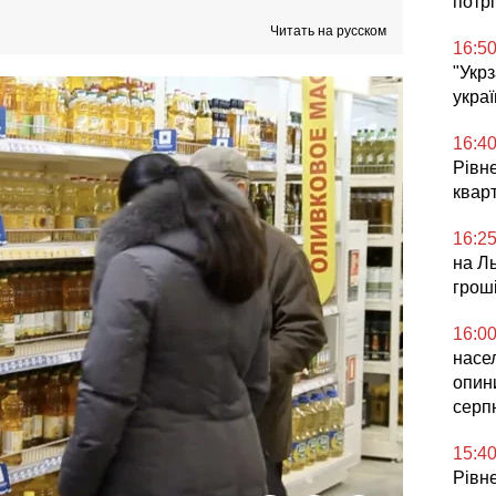
потр
Читать на русском
16:5
"Укр
украї
16:4
Рівне
квар
16:2
на Ль
грош
16:0
насел
опин
серп
15:4
Рівне