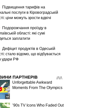
5
Підвищення тарифів на
альні послуги в Кіровоградській
ті: ціни можуть зрости вдвічі
0
Подорожчання проїзду в
аївській області: які сумі
деться заплатити
5
Дефіцит продуктів в Одеській
ті: стало відомо, що відбувається
з удари РФ
ВИНИ ПАРТНЕРІВ
Unforgettable Awkward
Moments From The Olympics
’90s TV Icons Who Faded Out