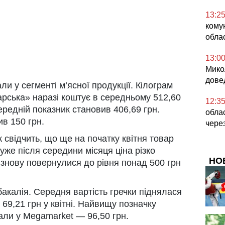
13:2
комун
облас
13:0
Микол
дове
и у сегменті м’ясної продукції. Кілограм
арська» наразі коштує в середньому 512,60
12:3
середній показник становив 406,69 грн.
облас
в 150 грн.
чере
 свідчить, що ще на початку квітня товар
уже після середини місяця ціна різко
НО
 знову повернулися до рівня понад 500 грн
акалія. Середня вартість гречки піднялася
 69,21 грн у квітні. Найвищу позначку
али у Megamarket — 96,50 грн.