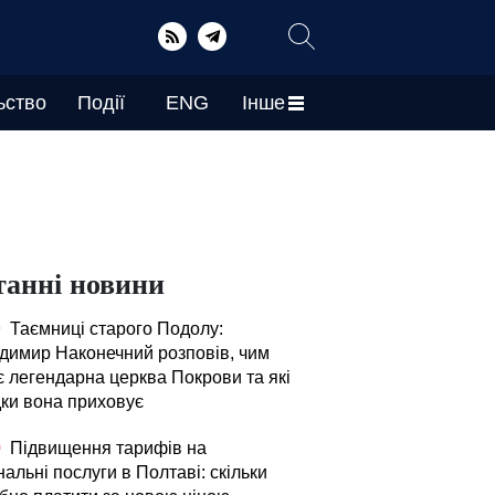
ьство
Події
ENG
Інше
танні новини
9
Таємниці старого Подолу:
димир Наконечний розповів, чим
є легендарна церква Покрови та які
дки вона приховує
0
Підвищення тарифів на
альні послуги в Полтаві: скільки