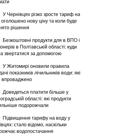
мати
0
У Чернівцях різко зросте тариф на
 оголошено нову ціну та коли буде
нято рішення
0
Безкоштовні продукти для в ВПО і
онерів в Полтавській області: куди
а звертатися за допомогою
0
У Житомирі оновили правила
ачі показників лічильників води: які
и впроваджено
0
Доведеться платити більше у
оградській області: які продукти
ильніше подорожчали
0
Підвищення тарифу на воду у
вцях: стало відомо, наскільки
рожчає водопостачання