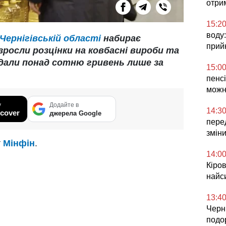
отри
15:2
воду:
Чернігівській області
набирає
прий
зросли розцінки на ковбасні вироби та
додали понад сотню гривень лише за
15:0
пенсі
можн
у
Додайте в
14:3
cover
джерела Google
перед
змін
т
Мінфін
.
14:0
Кіров
найс
13:4
Черні
подо