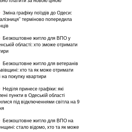
ібно платити за новою ціною
0
Зміна графіку поїздів до Одеси:
залізниця" терміново попередила
нців
0
Безкоштовне житло для ВПО у
нській області: хто зможе отримати
тири
5
Безкоштовне житло для ветеранів
вівщині: хто та як може отримати
і на покупку квартири
0
Неділя принесе графіки: які
ені пункти в Одеській області
илися під відключеннями світла на 9
ня
0
Безкоштовне житло для ВПО на
нщині: стало відомо, хто та як може