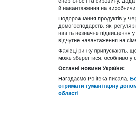
енергоносії та сировину. Дод
й навантаження на виробничий
Подорожчання продуктів у Чер
домогосподарств, які регуляр
навіть незначне підвищення у
відчутне навантаження на сім
Фахівці ринку припускають, щ
може зберегтися, особливо у с
Останні новини України:
Нагадаємо Politeka писала,
Бе
отримати гуманітарну допомо
області