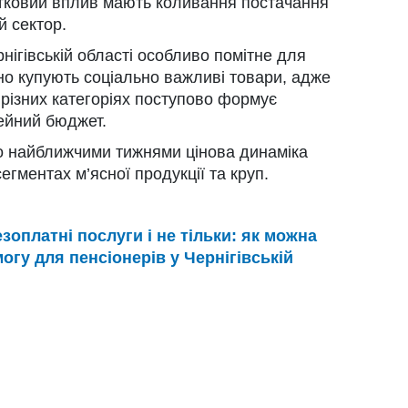
атковий вплив мають коливання постачання
 сектор.
нігівській області особливо помітне для
но купують соціально важливі товари, адже
 різних категоріях поступово формує
ейний бюджет.
о найближчими тижнями цінова динаміка
егментах м’ясної продукції та круп.
зоплатні послуги і не тільки: як можна
гу для пенсіонерів у Чернігівській