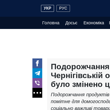
УКР
РУС
Головна
Досьє
Економіка
Подорожчання 
Чернігівській 
було змінено ц
Подорожчання продуктів у
помітне для домогоспода
соціально важливі товари