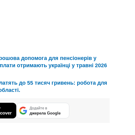
рошова допомога для пенсіонерів у
иплати отримають українці у травні 2026
латять до 55 тисяч гривень: робота для
області.
у
Додайте в
cover
джерела Google