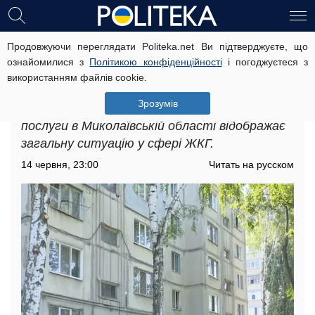
Продовжуючи переглядати Politeka.net Ви підтверджуєте, що
Підвищення тарифів на комунальні
ознайомилися з
Політикою конфіденційності
і погоджуєтеся з
послуги в Миколаївській області:
використанням файлів cookie.
про які зміни було оголошено
Зрозумів
Водночас підвищення тарифів на комунальні
послуги в Миколаївській області відображає
загальну ситуацію у сфері ЖКГ.
14 червня, 23:00
Читать на русском