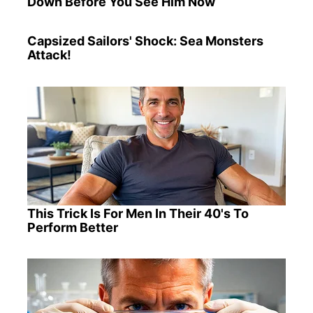
Down Before You See Him Now
Capsized Sailors' Shock: Sea Monsters
Attack!
This Trick Is For Men In Their 40's To
Perform Better