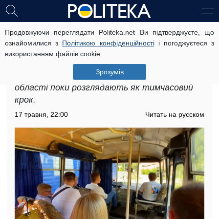
Продовжуючи переглядати Politeka.net Ви підтверджуєте, що
Подорожчання проїзду в
ознайомилися з
Політикою конфіденційності
і погоджуєтеся з
Полтавській області: на пасажирів
використанням файлів cookie.
може чекати сюрприз
Зрозумів
Подорожчання проїзду в Полтавській
області поки розглядають як тимчасовий
крок.
17 травня, 22:00
Читать на русском