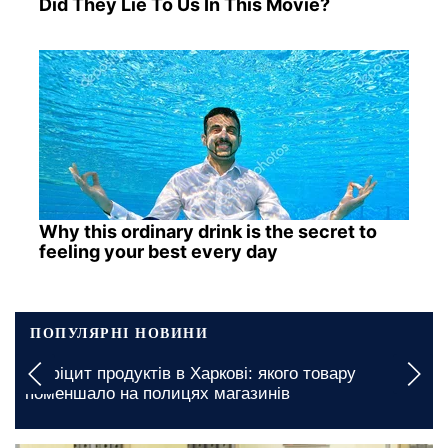
Did They Lie To Us In This Movie?
Why this ordinary drink is the secret to
feeling your best every day
ПОПУЛЯРНІ НОВИНИ
Графіки відключення світла у Київсь
ого товару
7 серпня: де варто бути готовими 
ів
незручностей