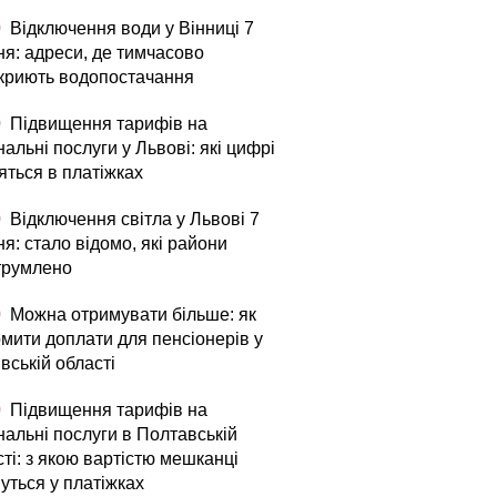
0
Відключення води у Вінниці 7
ня: адреси, де тимчасово
криють водопостачання
0
Підвищення тарифів на
альні послуги у Львові: які цифрі
яться в платіжках
0
Відключення світла у Львові 7
я: стало відомо, які райони
трумлено
0
Можна отримувати більше: як
мити доплати для пенсіонерів у
вській області
0
Підвищення тарифів на
нальні послуги в Полтавській
ті: з якою вартістю мешканці
уться у платіжках