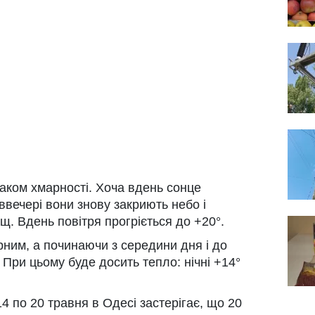
наком хмарності. Хоча вдень сонце
ввечері вони знову закриють небо і
щ. Вдень повітря прогріється до +20°.
рним, а починаючи з середини дня і до
 При цьому буде досить тепло: нічні +14°
4 по 20 травня в Одесі застерігає, що 20