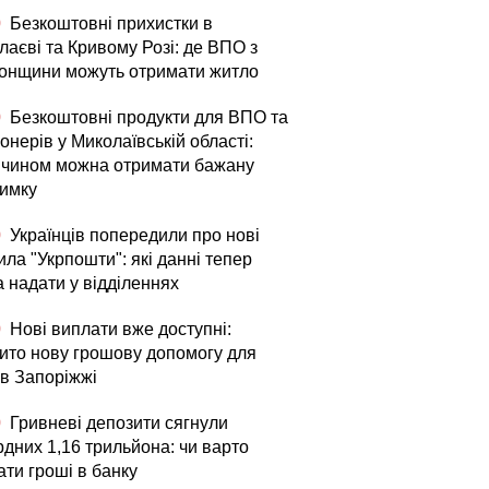
0
Безкоштовні прихистки в
лаєві та Кривому Розі: де ВПО з
онщини можуть отримати житло
0
Безкоштовні продукти для ВПО та
онерів у Миколаївській області:
 чином можна отримати бажану
римку
0
Українців попередили про нові
ла "Укрпошти": які данні тепер
а надати у відділеннях
0
Нові виплати вже доступні:
рито нову грошову допомогу для
в Запоріжжі
0
Гривневі депозити сягнули
рдних 1,16 трильйона: чи варто
ати гроші в банку