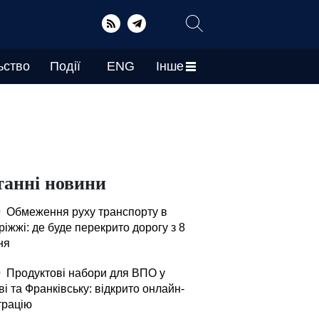
ьство
Події
ENG
Інше
танні новини
0
Обмеження руху транспорту в
іжжі: де буде перекрито дорогу з 8
ня
0
Продуктові набори для ВПО у
і та Франківську: відкрито онлайн-
трацію