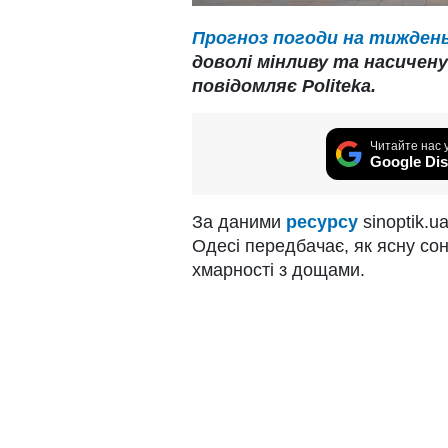
Прогноз погоди на тиждень 
доволі мінливу та насичен
повідомляє Politeka.
Читайте нас 
Google Dis
За даними
ресурсу
sinoptik.u
Одесі передбачає, як ясну сон
хмарності з дощами.