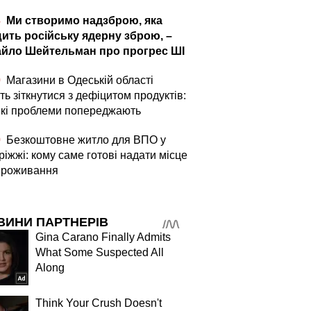
4
Ми створимо надзброю, яка
ить російську ядерну зброю, –
йло Шейтельман про прогрес ШІ
0
Магазини в Одеській області
ь зіткнутися з дефіцитом продуктів:
які проблеми попереджають
0
Безкоштовне житло для ВПО у
іжжі: кому саме готові надати місце
проживання
ВИНИ ПАРТНЕРІВ
Gina Carano Finally Admits
What Some Suspected All
Along
Think Your Crush Doesn't