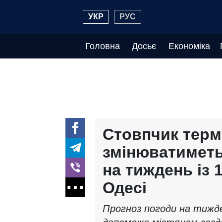
УКР
РУС
Головна
Досьє
Економіка
Стовпчик терм
змінюватиметь
на тиждень із 
Одесі
Прогноз погоди на тижде