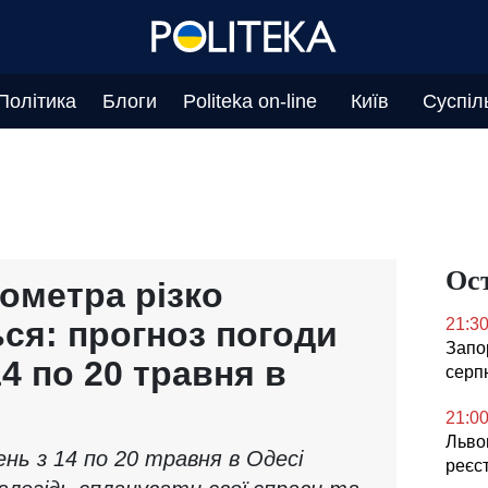
Політика
Блоги
Politeka on-line
Київ
Суспіл
Ос
ометра різко
ся: прогноз погоди
21:3
Запор
14 по 20 травня в
серп
21:0
Львов
нь з 14 по 20 травня в Одесі
реєс