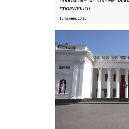
допоможе містянам зазда
прогулянки.
13 травня, 16:15