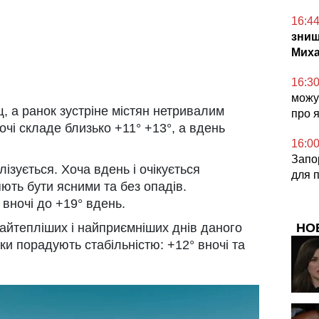
16:4
знищ
Миха
16:3
можут
, а ранок зустріне містян нетривалим
про 
чі складе близько +11° +13°, а вдень
16:0
Запор
ізується. Хоча вдень і очікується
для 
яють бути ясними та без опадів.
вночі до +19° вдень.
найтепліших і найприємніших днів даного
НО
ки порадують стабільністю: +12° вночі та