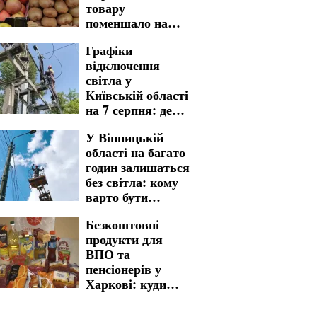
товару
поменшало на
полицях
Графіки
магазинів
відключення
світла у
Київській області
на 7 серпня: де
варто бути
У Вінницькій
готовими до
області на багато
тривалих
годин залишаться
незручностей
без світла: кому
варто бути
готовими до
Безкоштовні
графіків
продукти для
відключення на 7
ВПО та
серпня
пенсіонерів у
Харкові: куди
звертатися для
отримання