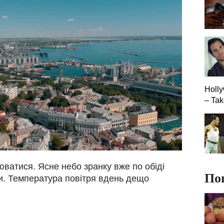
Holly
– Tak
юватися. Ясне небо зранку вже по обіді
По
и. Температура повітря вдень дещо