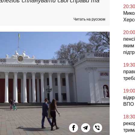
легідь спланувати свої справи та
20:3
Мико
Читать на русском
Херс
20:0
пенсі
яким
підт
19:3
прави
треб
19:0
відк
ВПО 
18:3
реко
трим