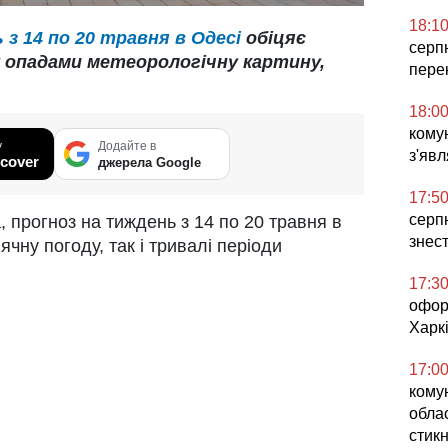
18:1
з 14 по 20 травня в Одесі
обіцяє
серп
у опадами метеорологічну картину,
пере
18:0
комун
у
Додайте в
з'явл
cover
джерела Google
17:5
серпн
a, прогноз на тиждень з 14 по 20 травня в
знес
ячну погоду, так і тривалі періоди
17:3
офор
Харкі
17:0
кому
облас
стикн