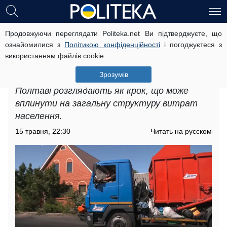
Продовжуючи переглядати Politeka.net Ви підтверджуєте, що
Підвищення тарифів на комунальні
ознайомилися з
Політикою конфіденційності
і погоджуєтеся з
послуги в Полтаві: нові розцінки
використанням файлів cookie.
вже оприлюднено
Зрозумів
Підвищення тарифів на комунальні послуги в
Полтаві розглядають як крок, що може
вплинути на загальну структуру витрат
населення.
15 травня, 22:30
Читать на русском