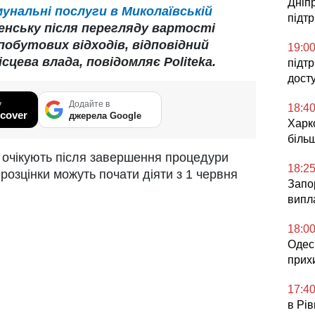
Дніп
унальні послуги в Миколаївській
підт
нську після перегляду вартості
побутових відходів, відповідний
19:0
цева влада, повідомляє Politeka.
підт
дост
у
Додайте в
18:4
cover
джерела Google
Харко
більш
 очікують після завершення процедури
18:2
розцінки можуть почати діяти з 1 червня
Запор
випл
18:0
Одесь
прих
17:4
в Рів