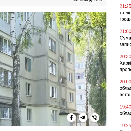
Читать на русском
21:2
та лю
грошо
21:0
Сумщ
запи
20:3
Харкі
проп
20:0
облас
вста
19:4
облас
19:2