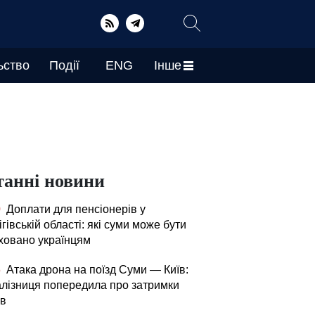
ьство
Події
ENG
Інше
танні новини
0
Доплати для пенсіонерів у
гівській області: які суми може бути
ховано українцям
5
Атака дрона на поїзд Суми — Київ:
алізниця попередила про затримки
ів