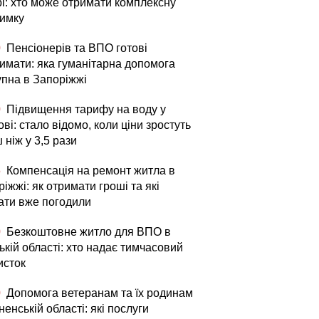
рі: хто може отримати комплексну
римку
0
Пенсіонерів та ВПО готові
римати: яка гуманітарна допомога
упна в Запоріжжі
0
Підвищення тарифу на воду у
ві: стало відомо, коли ціни зростуть
 ніж у 3,5 рази
5
Компенсація на ремонт житла в
іжжі: як отримати гроші та які
ати вже погодили
0
Безкоштовне житло для ВПО в
кій області: хто надає тимчасовий
исток
0
Допомога ветеранам та їх родинам
ненській області: які послуги