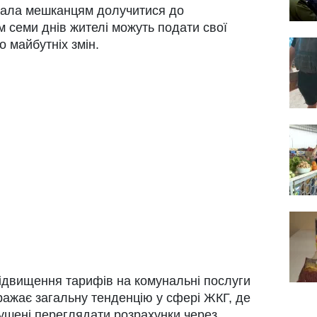
вала мешканцям долучитися до
м семи днів жителі можуть подати свої
 майбутніх змін.
Підвищення тарифів на комунальні послуги
бражає загальну тенденцію у сфері ЖКГ, де
мушені переглядати розрахунки через