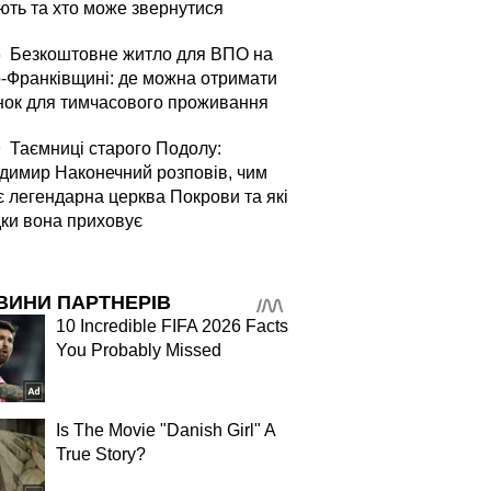
ють та хто може звернутися
5
Безкоштовне житло для ВПО на
о-Франківщині: де можна отримати
нок для тимчасового проживання
9
Таємниці старого Подолу:
димир Наконечний розповів, чим
є легендарна церква Покрови та які
дки вона приховує
ВИНИ ПАРТНЕРІВ
10 Incredible FIFA 2026 Facts
You Probably Missed
Is The Movie "Danish Girl" A
True Story?