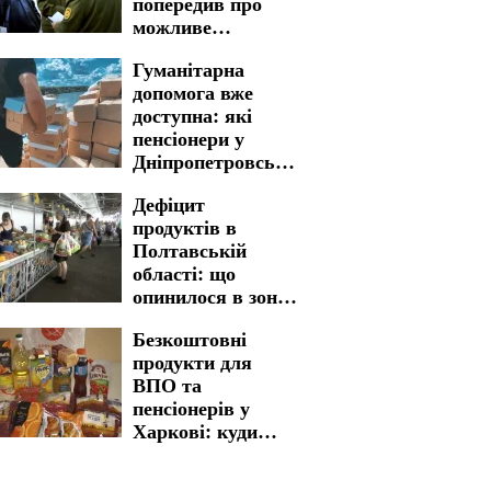
попередив про
можливе
залучення
Гуманітарна
північнокорейців
допомога вже
у війну
доступна: які
пенсіонери у
Дніпропетровській
області можуть
Дефіцит
скористатися
продуктів в
підтримкою
Полтавській
області: що
опинилося в зоні
ризику
Безкоштовні
продукти для
ВПО та
пенсіонерів у
Харкові: куди
звертатися для
отримання