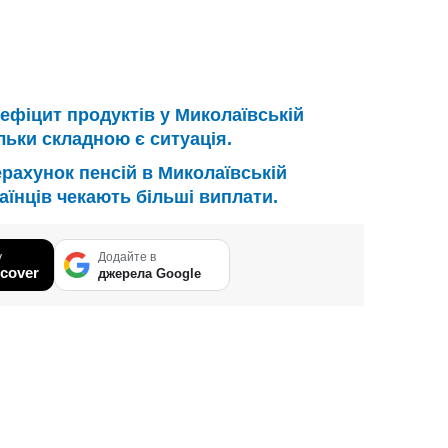
ефіцит продуктів у Миколаївській
ільки складною є ситуація.
рахунок пенсій в Миколаївській
раїнців чекають більші виплати.
у
Додайте в
cover
джерела Google