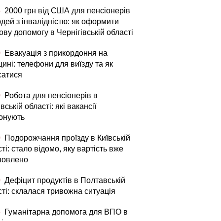
5
2000 грн від США для пенсіонерів
дей з інвалідністю: як оформити
ву допомогу в Чернігівській області
0
Евакуація з прикордоння на
ині: телефони для виїзду та як
сатися
0
Робота для пенсіонерів в
вській області: які вакансії
онують
0
Подорожчання проїзду в Київській
ті: стало відомо, яку вартість вже
новлено
0
Дефіцит продуктів в Полтавській
ті: склалася тривожна ситуація
5
Гуманітарна допомога для ВПО в