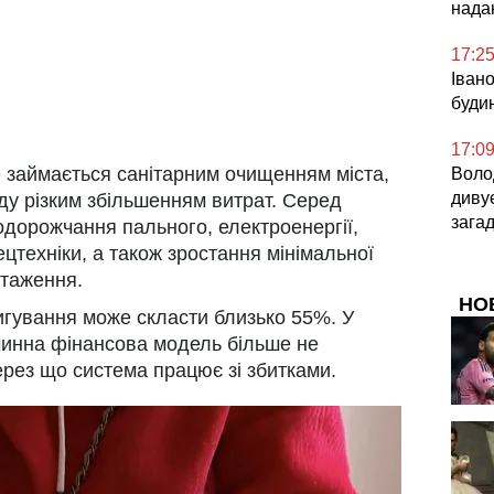
нада
17:2
Іван
буди
17:0
 займається санітарним очищенням міста,
Воло
диву
ду різким збільшенням витрат. Серед
зага
дорожчання пального, електроенергії,
цтехніки, а також зростання мінімальної
нтаження.
НО
игування може скласти близько 55%. У
чинна фінансова модель більше не
ерез що система працює зі збитками.