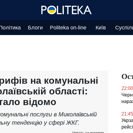
Політика
Блоги
Politeka on-line
Київ
Суспіл
Ос
рифів на комунальні
лаївській області:
22:0
Черні
стало відомо
нара
омунальні послуги в Миколаївській
21:4
Укрз
льну тенденцію у сфері ЖКГ.
рейс