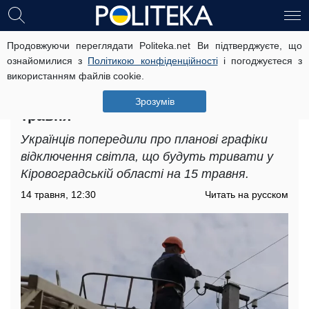
Продовжуючи переглядати Politeka.net Ви підтверджуєте, що
Електроенергія зникне на багато
ознайомилися з
Політикою конфіденційності
і погоджуєтеся з
годин: з'явилися графіки
використанням файлів cookie.
відключень світла у
Кіровоградській області на 15
Зрозумів
травня
Українців попередили про планові графіки
відключення світла, що будуть тривати у
Кіровоградській області на 15 травня.
14 травня, 12:30
Читать на русском