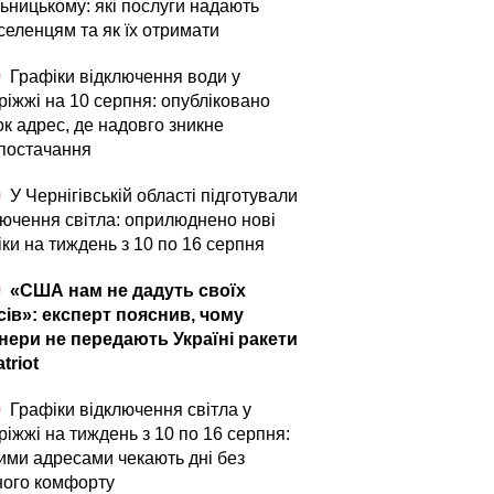
ьницькому: які послуги надають
селенцям та як їх отримати
0
Графіки відключення води у
ріжжі на 10 серпня: опубліковано
ок адрес, де надовго зникне
постачання
0
У Чернігівській області підготували
лючення світла: оприлюднено нові
ки на тиждень з 10 по 16 серпня
0
«США нам не дадуть своїх
сів»: експерт пояснив, чому
нери не передають Україні ракети
triot
0
Графіки відключення світла у
іжжі на тиждень з 10 по 16 серпня:
кими адресами чекають дні без
ного комфорту