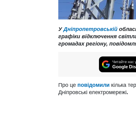
У
Дніпропетровській
облас
графіки відключення світла
громадах регіону, повідомляє
Читайте нас 
Google Dis
Про це
повідомили
кілька те
Дніпровські електромережі
.