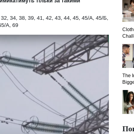
вимикатимуть тільки за такими
2, 34, 38, 39, 41, 42, 43, 44, 45, 45/А, 45/Б,
65/А, 69
Clot
Chall
The I
Bigge
По