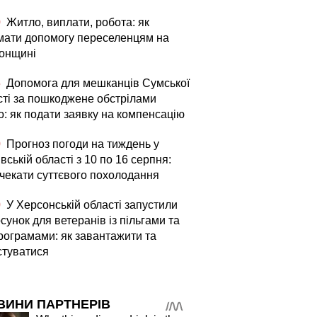
0
Житло, виплати, робота: як
мати допомогу переселенцям на
онщині
5
Допомога для мешканців Сумської
сті за пошкоджене обстрілами
о: як подати заявку на компенсацію
0
Прогноз погоди на тиждень у
вській області з 10 по 16 серпня:
 чекати суттєвого похолодання
0
У Херсонській області запустили
сунок для ветеранів із пільгами та
рограмами: як завантажити та
стуватися
ВИНИ ПАРТНЕРІВ