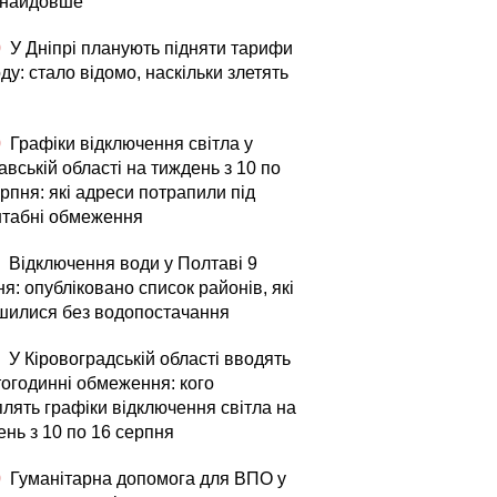
 найдовше
0
У Дніпрі планують підняти тарифи
ду: стало відомо, наскільки злетять
0
Графіки відключення світла у
вській області на тиждень з 10 по
рпня: які адреси потрапили під
табні обмеження
Відключення води у Полтаві 9
я: опубліковано список районів, які
шилися без водопостачання
У Кіровоградській області вводять
тогодинні обмеження: кого
плять графіки відключення світла на
ень з 10 по 16 серпня
0
Гуманітарна допомога для ВПО у