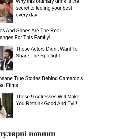
Why this ordinary drink is the
secret to feeling your best
every day
hes And Shoes Are The Real
enges For This Family!
These Actors Didn't Want To
Share The Spotlight
nsane True Stories Behind Cameron's
st Films
These 9 Actresses Will Make
You Rethink Good And Evil!
пулярні новини