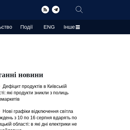
ьство
Події
ENG
Інше
танні новини
0
Дефіцит продуктів в Київській
ті: які продукти зникли з полиць
рмаркетів
0
Нові графіки відключення світла
ждень з 10 по 16 серпня вдарять по
цькій області: в які дні електрики не