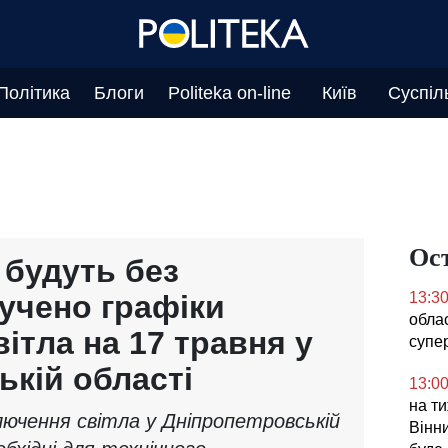
Політика
Блоги
Politeka on-line
Київ
Суспіл
Ос
 будуть без
вучено графіки
13:3
облас
ітла на 17 травня у
супе
ькій області
13:0
на ти
лючення світла у Дніпропетровській
Вінни