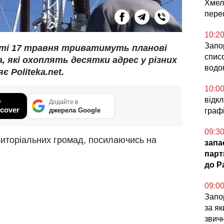
Хмел
пере
10:2
Запо
ті 17 травня триватимуть планові
спис
, які охоплять десятки адрес у різних
водо
 Politeka.net.
10:0
відк
у
Додайте в
cover
джерела Google
графі
09:3
риторіальних громад, посилаючись на
запа
парт
до Pa
09:0
Запор
за я
звич