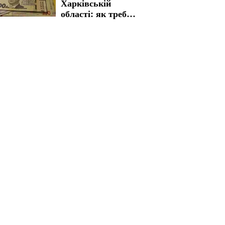
Харківській
області: як треба
пройти процедуру
для отримання
виплат