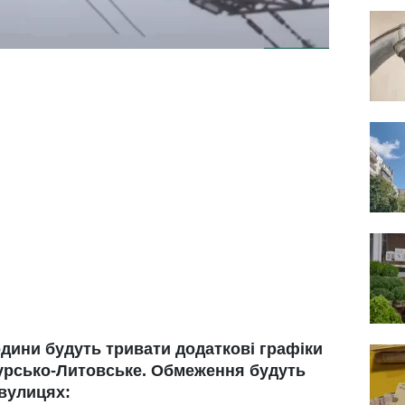
 години будуть тривати додаткові графіки
Сурсько-Литовське. Обмеження будуть
вулицях: