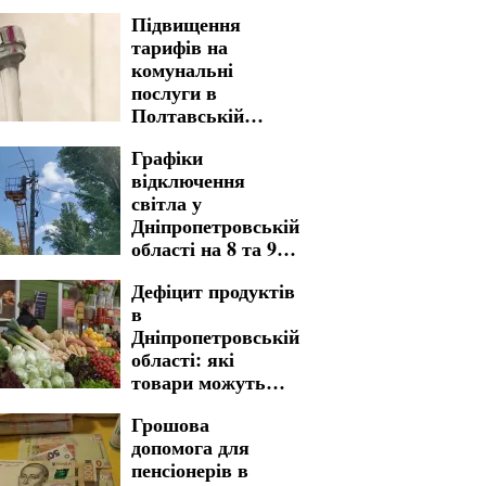
Підвищення
тарифів на
комунальні
послуги в
Полтавській
області: з якою
Графіки
вартістю
відключення
мешканці
світла у
стикнуться у
Дніпропетровській
платіжках
області на 8 та 9
серпня: де
Дефіцит продуктів
доведеться
в
зустріти вихідні
Дніпропетровській
без електрики
області: які
товари можуть
стати рідкістю в
Грошова
магазинах
допомога для
пенсіонерів в