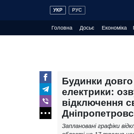
УКР
РУС
Головна
Досьє
Економіка
Будинки довго
електрики: оз
відключення св
Дніпропетровс
Заплановані графіки відк