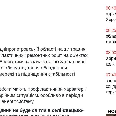
08:4
отри
Херс
08:2
обла
житл
Дніпропетровській області на 17 травня
08:0
лактичних і ремонтних робіт на об’єктах
Харкі
 Енергетики зазначають, що заплановані
коли
ого обслуговування обладнання,
мережі та підвищення стабільності
07:4
засто
соцп
оботи мають профілактичний характер і
кори
арійним ситуаціям, особливо в періоди
 енергосистему.
години не буде світла в селі Євецько-
НО