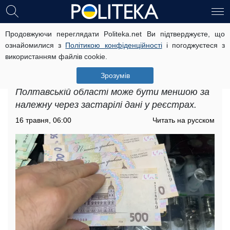
Продовжуючи переглядати Politeka.net Ви підтверджуєте, що
Грошова допомога для пенсіонерів
ознайомилися з
Політикою конфіденційності
і погоджуєтеся з
у Полтавській області: через що
використанням файлів cookie.
можуть зменшити виплати
Зрозумів
Грошова допомога для пенсіонерів у
Полтавській області може бути меншою за
належну через застарілі дані у реєстрах.
16 травня, 06:00
Читать на русском