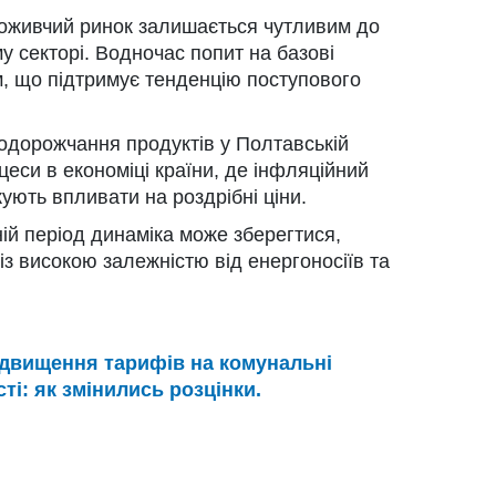
поживчий ринок залишається чутливим до
у секторі. Водночас попит на базові
м, що підтримує тенденцію поступового
одорожчання продуктів у Полтавській
еси в економіці країни, де інфляційний
жують впливати на роздрібні ціни.
ній період динаміка може зберегтися,
 із високою залежністю від енергоносіїв та
двищення тарифів на комунальні
ті: як змінились розцінки.