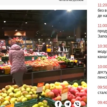
Читать на русском
11:20
без в
де н
11:00
проду
Запо
10:3
моду
кана
10:0
дост
пенсі
09:5
стал
09:4