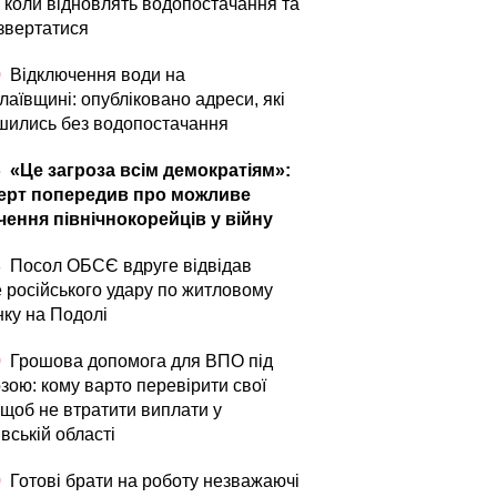
: коли відновлять водопостачання та
 звертатися
0
Відключення води на
аївщині: опубліковано адреси, які
шились без водопостачання
5
«Це загроза всім демократіям»:
ерт попередив про можливе
чення північнокорейців у війну
3
Посол ОБСЄ вдруге відвідав
е російського удару по житловому
нку на Подолі
0
Грошова допомога для ВПО під
зою: кому варто перевірити свої
 щоб не втратити виплати у
вській області
0
Готові брати на роботу незважаючі