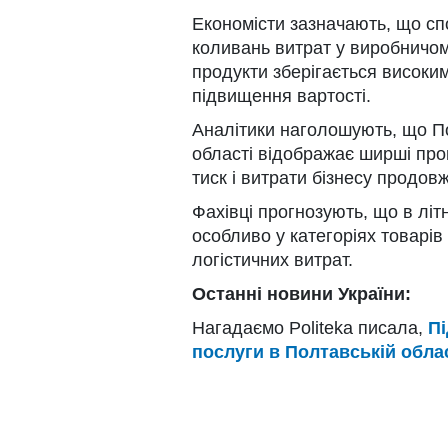
Економісти зазначають, що с
коливань витрат у виробничом
продукти зберігається високи
підвищення вартості.
Аналітики наголошують, що П
області відображає ширші проц
тиск і витрати бізнесу продов
Фахівці прогнозують, що в літ
особливо у категоріях товарів
логістичних витрат.
Останні новини України:
Нагадаємо Politeka писала,
Пі
послуги в Полтавській облас