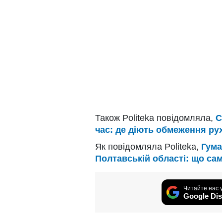
Також Politeka повідомляла,
С
час: де діють обмеження ру
Як повідомляла Politeka,
Гума
Полтавській області: що са
Читайте нас 
Google Dis