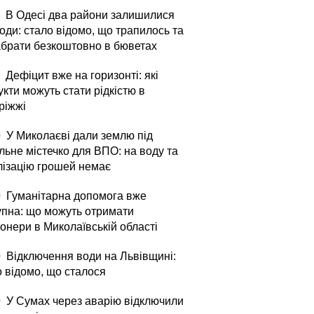
В Одесі два райони залишилися
оди: стало відомо, що трапилось та
абрати безкоштовно в бюветах
Дефіцит вже на горизонті: які
кти можуть стати рідкістю в
ріжжі
0
У Миколаєві дали землю під
льне містечко для ВПО: на воду та
лізацію грошей немає
0
Гуманітарна допомога вже
упна: що можуть отримати
онери в Миколаївській області
0
Відключення води на Львівщині:
о відомо, що сталося
0
У Сумах через аварію відключили