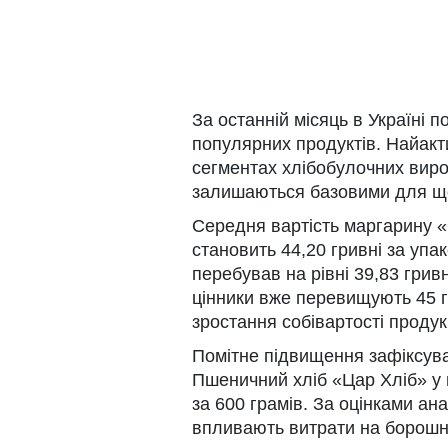
За останній місяць в Україні п
популярних продуктів. Найакт
сегментах хлібобулочних виробі
залишаються базовими для щ
Середня вартість маргарину 
становить 44,20 гривні за упак
перебував на рівні 39,83 грив
цінники вже перевищують 45 г
зростання собівартості продукц
Помітне підвищення зафіксувал
Пшеничний хліб «Цар Хліб» у н
за 600 грамів. За оцінками ан
впливають витрати на борошно