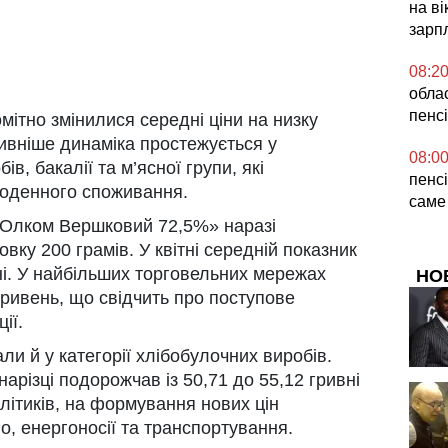
на в
зарп
08:2
облас
пенс
омітно змінилися середні ціни на низку
ивніше динаміка простежується у
08:0
в, бакалії та м’ясної групи, які
пенсі
оденного споживання.
саме
«Олком Вершковий 72,5%» наразі
овку 200 грамів. У квітні середній показник
ні. У найбільших торговельних мережах
НО
ривень, що свідчить про поступове
ії.
и й у категорії хлібобулочних виробів.
арізці подорожчав із 50,71 до 55,12 гривні
алітиків, на формування нових цін
, енергоносії та транспортування.