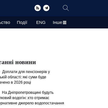
ьство
Події
ENG
Інше
танні новини
0
Доплати для пенсіонерів у
ькій області: які суми буде
ачено в 2026 році
На Дніпропетровщині будуть
тковий водогін: хто отримає
ернативне джерело водопостачання