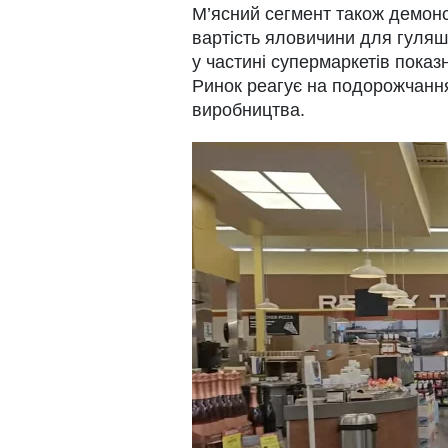
М’ясний сегмент також демонс
вартість яловичини для гуляшу
у частині супермаркетів пока
Ринок реагує на подорожчання
виробництва.