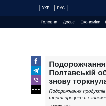
УКР
РУС
Головна
Досьє
Економіка
Подорожчання 
Полтавській об
знову торкнула
Подорожчання продуктів 
ширші процеси в економіц