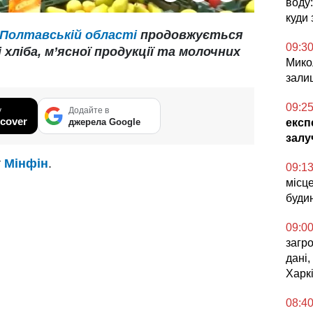
воду
куди
 Полтавській області
продовжується
09:3
хліба, м’ясної продукції та молочних
Микол
зали
09:2
у
Додайте в
cover
експ
джерела Google
залу
т
Мінфін
.
09:1
місц
буди
09:0
загро
дані,
Харкі
08:4