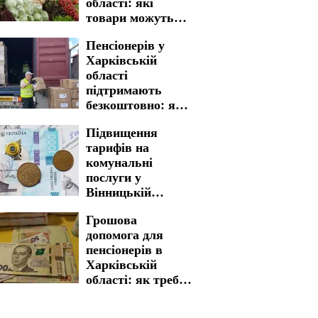
області: які
товари можуть
стати рідкістю в
Пенсіонерів у
магазинах
Харківській
області
підтримають
безкоштовно: яку
гуманітарну
Підвищення
допомогу можна
тарифів на
отримати
комунальні
послуги у
Вінницькій
області: ціни
Грошова
можуть злетіти
допомога для
майже в двічі
пенсіонерів в
Харківській
області: як треба
пройти процедуру
для отримання