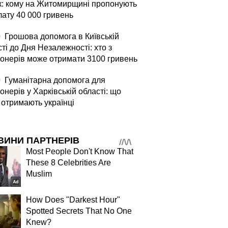
ік: кому на Житомирщині пропонують
лату 40 000 гривень
0
Грошова допомога в Київській
ті до Дня Незалежності: хто з
іонерів може отримати 3100 гривень
0
Гуманітарна допомога для
онерів у Харківській області: що
 отримають українці
ВИНИ ПАРТНЕРІВ
Most People Don't Know That
These 8 Celebrities Are
Muslim
How Does "Darkest Hour"
Spotted Secrets That No One
Knew?