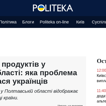
Політика
Блоги
Politeka on-line
Київ
Суспіл
Ос
продуктів у
ласті: яка проблема
12:0
Київс
ся українців
випл
у Полтавській області відображає
11:40
дода
і країни.
альт