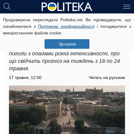
Продовжуючи переглядати Politeka.net Ви підтверджуєте, що
В Одесі різко ускладниться погода:
ознайомилися з
Політикою конфіденційності
і погоджуєтеся з
прогноз на тиждень з 18 по 24
використанням файлів cookie.
травня
Зрозумів
Одеса готується до періоду нестабільної
погоди з опадами різної інтенсивності, про
що свідчить прогноз на тиждень з 18 по 24
травня.
17 травня, 12:00
Читать на русском