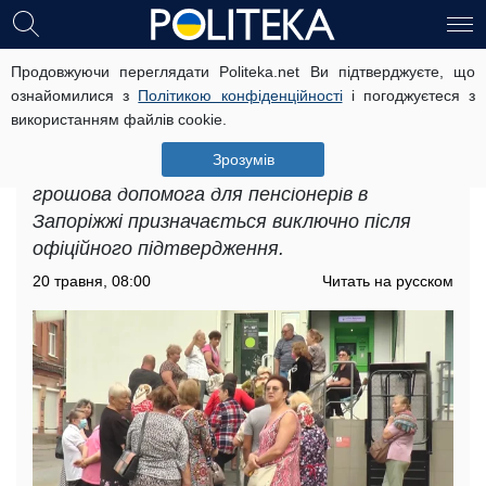
Продовжуючи переглядати Politeka.net Ви підтверджуєте, що
Грошова допомога для пенсіонерів
ознайомилися з
Політикою конфіденційності
і погоджуєтеся з
у Запоріжжі: як отримувати
використанням файлів cookie.
щомісячно 1038 гривень
Зрозумів
У Пенсійному фонді наголошують, що
грошова допомога для пенсіонерів в
Запоріжжі призначається виключно після
офіційного підтвердження.
20 травня, 08:00
Читать на русском