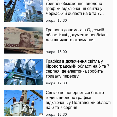
тривалі обмеження: введено
графіки відключення світла у
Черкаській області на 6 та 7
серпня
вчора, 18:30
Грошова допомога в Одеській
області: які документи необхідні
для швидкого отримання
вчора, 18:00
Графіки відключення світла у
Кіровоградській області на 6 та 7
серпня: де електрика зробить
тривалу перерву
вчора, 17:30
Світло не повернеться багато
годин: введено графіки
відключень у Полтавській області
на 6 та 7 серпня
вчора, 16:30