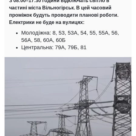
З 08:00–17:30 години відключать світло в
частині міста Вільногірськ. В цей часовий
проміжок будуть проводити планові роботи.
Електрики не буде на вулицях:
Молодіжна: 8, 53, 53А, 54, 55, 55А, 56,
56А, 58, 60А, 60Б
Центральна: 79А, 79Б, 81