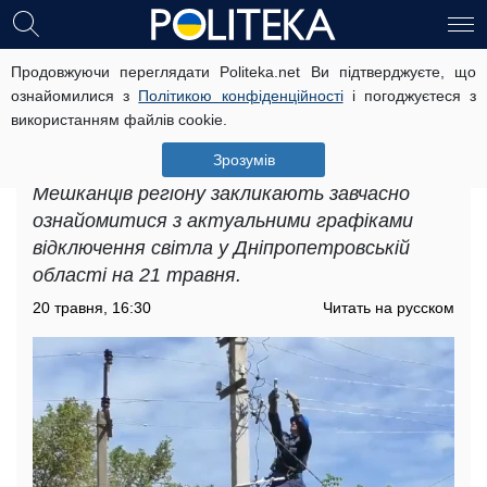
Продовжуючи переглядати Politeka.net Ви підтверджуєте, що
Графіки відключення світла у
ознайомилися з
Політикою конфіденційності
і погоджуєтеся з
Дніпропетровській області на 21
використанням файлів cookie.
травня: де 11 годин поспіль будуть
знеструмлені будинки
Зрозумів
Мешканців регіону закликають завчасно
ознайомитися з актуальними графіками
відключення світла у Дніпропетровській
області на 21 травня.
20 травня, 16:30
Читать на русском