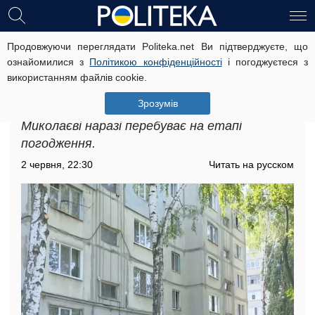
Продовжуючи переглядати Politeka.net Ви підтверджуєте, що
Підвищення тарифів на комунальні
ознайомилися з
Політикою конфіденційності
і погоджуєтеся з
послуги в Миколаєві: як саме
використанням файлів cookie.
зміняться ціни
Зрозумів
Підвищення тарифів на комунальні послуги в
Миколаєві наразі перебуває на етапі
погодження.
2 червня, 22:30
Читать на русском