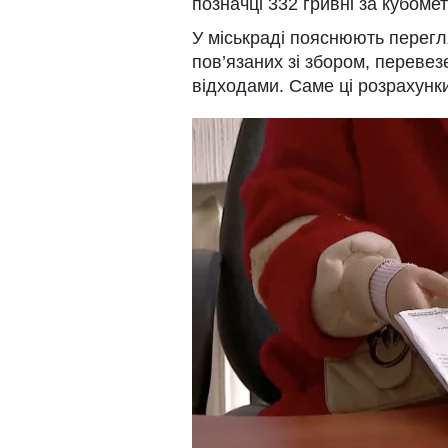
позначці 332 гривні за кубомет
У міськраді пояснюють перегля
пов’язаних зі збором, переве
відходами. Саме ці розрахунк