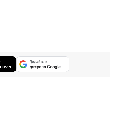
у
Додайте в
cover
джерела Google