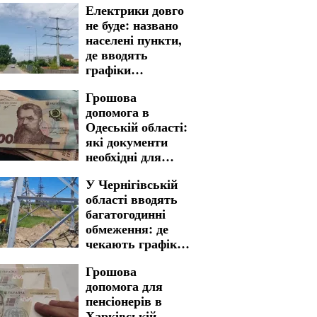
Електрики довго
не буде: названо
населені пункти,
де вводять
графіки
відключення
Грошова
світла у
допомога в
Кіровоградській
Одеській області:
області на 7
які документи
серпня
необхідні для
швидкого
У Чернігівській
отримання
області вводять
багатогодинні
обмеження: де
чекають графіки
відключення
Грошова
світла на 6 та 7
допомога для
серпня
пенсіонерів в
Харківській