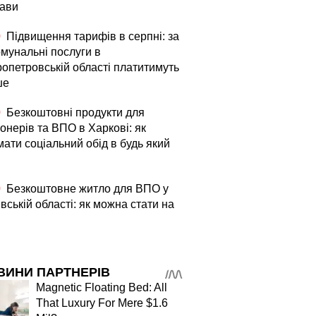
ави
0
Підвищення тарифів в серпні: за
омунальні послуги в
ропетровській області платитимуть
ше
0
Безкоштовні продукти для
онерів та ВПО в Харкові: як
ати соціальний обід в будь який
0
Безкоштовне житло для ВПО у
вській області: як можна стати на
ВИНИ ПАРТНЕРІВ
Magnetic Floating Bed: All
That Luxury For Mere $1.6