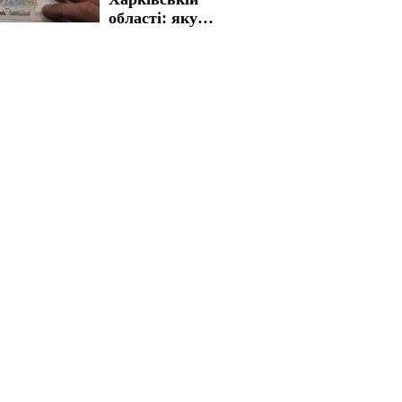
області: яку
процедуру
необхідно пройти
для отримання
виплат