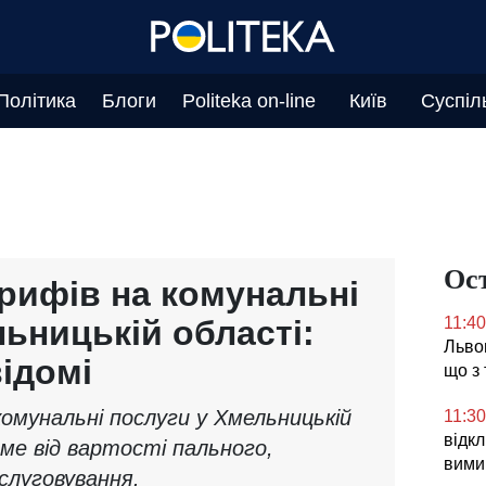
Політика
Блоги
Politeka on-line
Київ
Суспіл
Ос
рифів на комунальні
ьницькій області:
11:40
Львов
відомі
що з
омунальні послуги у Хмельницькій
11:30
відк
ме від вартості пального,
вимик
слуговування.