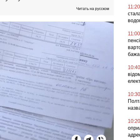
11:20
Читать на русском
стала
водо
11:00
пенсі
варт
бажа
10:4
відо
елек
10:3
Полта
назв
10:2
опри
адре