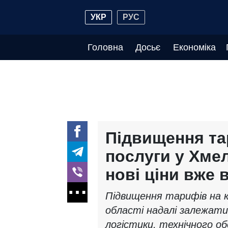
УКР
РУС
Головна
Досьє
Економіка
Підвищення та
послуги у Хмел
нові ціни вже 
Підвищення тарифів на к
області надалі залежати
логістики, технічного об