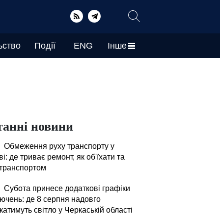
ьство
Події
ENG
Інше
танні новини
Обмеження руху транспорту у
і: де триває ремонт, як об'їхати та
 транспортом
Субота принесе додаткові графіки
лючень: де 8 серпня надовго
атимуть світло у Черкаській області