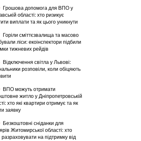
0
Грошова допомога для ВПО у
вській області: хто ризикує
ити виплати та як цього уникнути
7
Горіли сміттєзвалища та масово
бували ліси: екоінспектори підбили
умки тижневих рейдів
5
Відключення світла у Львові:
нальники розповіли, коли обіцяють
овити
0
ВПО можуть отримати
оштовне житло у Дніпропетровській
ті: хто які квартири отримує та як
ти заявку
0
Безкоштовні сніданки для
ярів Житомирської області: хто
 разраховувати на підтримку від