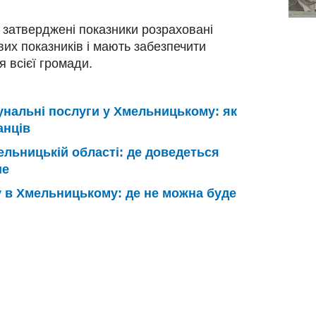
 затверджені показники розраховані
вих показників і мають забезпечити
 всієї громади.
унальні послуги у Хмельницькому: як
анців
льницькій області: де доведеться
ше
 в Хмельницькому: де не можна буде