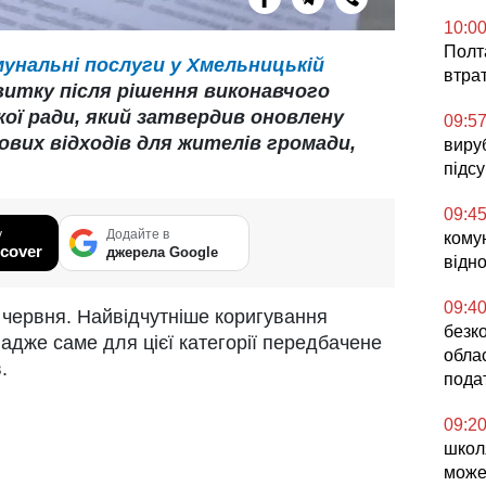
10:0
Полта
унальні послуги у Хмельницькій
втрат
витку після рішення виконавчого
кої ради, який затвердив оновлену
09:5
вих відходів для жителів громади,
виру
підс
09:4
у
Додайте в
кому
cover
джерела Google
відн
09:4
1 червня. Найвідчутніше коригування
безк
адже саме для цієї категорії передбачене
облас
.
пода
09:2
школ
може