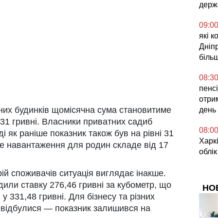
держ
09:0
які к
Дніп
біль
08:3
пенсі
отрим
них будинків щомісячна сума становитиме
день
 31 гривні. Власники приватних садиб
08:0
і як раніше показник також був на рівні 31
Харкі
ве навантаження для родин складе від 17
облік
ій споживачів ситуація виглядає інакше.
ли ставку 276,46 гривні за кубометр, що
НО
у 331,48 гривні. Для бізнесу та різних
е відбулися — показник залишився на