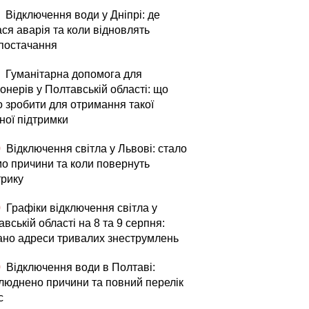
Відключення води у Дніпрі: де
ся аварія та коли відновлять
постачання
Гуманітарна допомога для
онерів у Полтавській області: що
о зробити для отримання такої
ної підтримки
0
Відключення світла у Львові: стало
мо причини та коли повернуть
трику
0
Графіки відключення світла у
вській області на 8 та 9 серпня:
ано адреси тривалих знеструмлень
0
Відключення води в Полтаві:
люднено причини та повний перелік
с