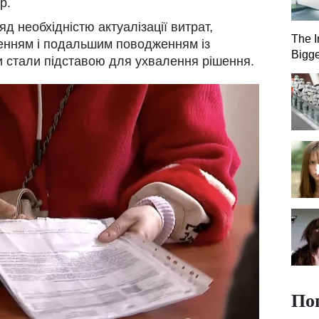
р.
д необхідністю актуалізації витрат,
The I
зенням і подальшим поводженням із
Bigge
и стали підставою для ухвалення рішення.
По