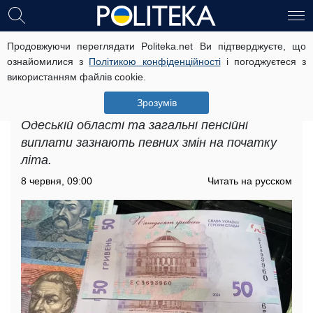
Продовжуючи переглядати Politeka.net Ви підтверджуєте, що
Грошова допомога для пенсіонерів
ознайомилися з
Політикою конфіденційності
і погоджуєтеся з
в Одеській області: хто отримає
використанням файлів cookie.
додаткові нарахування у червні
Зрозумів
Грошова допомога для пенсіонерів в
Одеській області та загальні пенсійні
виплати зазнають певних змін на початку
літа.
8 червня, 09:00
Читать на русском