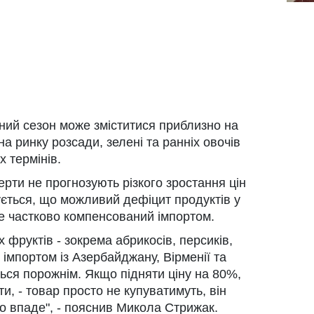
рний сезон може зміститися приблизно на
на ринку розсади, зелені та ранніх овочів
х термінів.
рти не прогнозують різкого зростання цін
ується, що можливий дефіцит продуктів у
де частково компенсований імпортом.
х фруктів - зокрема абрикосів, персиків,
імпортом із Азербайджану, Вірменії та
ься порожнім. Якщо підняти ціну на 80%,
и, - товар просто не купуватимуть, він
дно впаде", - пояснив Микола Стрижак.