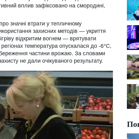
ативний вплив зафіксовано на смородині,
про значні втрати у тепличному
икористання захисних методів — укриття
бігріву відкритим вогнем — врятувати
 регіонах температура опускалася до -6°C,
береження частини врожаю. За словами
захисту не дали очікуваного результату.
По