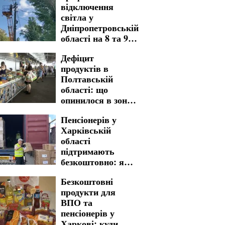
відключення
світла у
Дніпропетровській
області на 8 та 9
серпня: де
Дефіцит
доведеться
продуктів в
зустріти вихідні
Полтавській
без електрики
області: що
опинилося в зоні
ризику
Пенсіонерів у
Харківській
області
підтримають
безкоштовно: яку
гуманітарну
Безкоштовні
допомогу можна
продукти для
отримати
ВПО та
пенсіонерів у
Харкові: куди