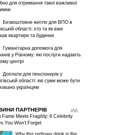
ібно для отримання такої важливої
римки
0
Безкоштовне житло для ВПО в
вській області: хто та як вже
мав квартири та будинки
0
Гуманітарна допомога для
анів у Рівному: які послуги надають
вому центрі
0
Доплати для пенсіонерів у
гівській області: які суми може бути
ховано українцям
ВИНИ ПАРТНЕРІВ
Fame Meets Fragility: 6 Celebrity
es You Won't Forget
Why this ordinary drink is the