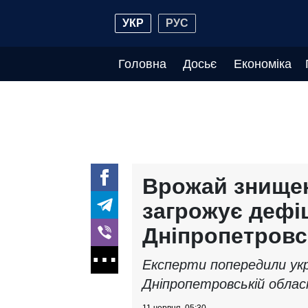
УКР
РУС
Головна
Досьє
Економіка
Врожай знищен
загрожує дефіц
Дніпропетровс
Експерти попередили укра
Дніпропетровській обла