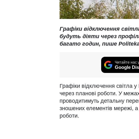
Графіки відключення світл
будуть діяти через профі
багато годин, пише Politeka
Читайте нас 
Google Dis
Графіки відключення світла у 
через планові роботи. У межа
проводитимуть детальну перев
зношених елементів мережі, а
роботи.