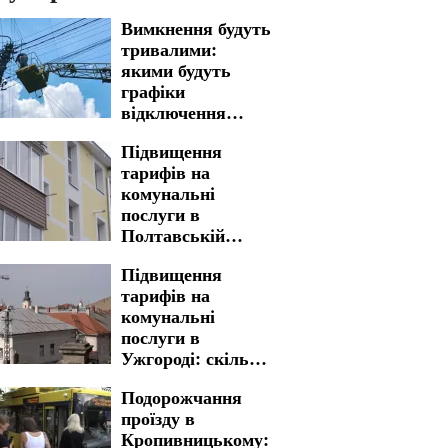
Вимкнення будуть
тривалими:
якими будуть
графіки
відключення
світла у
Підвищення
Запоріжжі на 7
тарифів на
серпня
комунальні
послуги в
Полтавській
області: нова
Підвищення
вартість стала
тарифів на
реальністю
комунальні
послуги в
Ужгороді: скільки
доведеться
Подорожчання
заплатити
проїзду в
Кропивницькому: