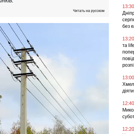
нків.
13:3
Читать на русском
Дніпр
серпн
без 
13:2
та li
попе
повід
розп
13:0
Хмел
діяти
12:4
Микол
субо
12:2