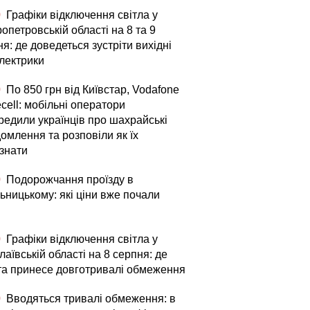
0
Графіки відключення світла у
опетровській області на 8 та 9
я: де доведеться зустріти вихідні
електрики
0
По 850 грн від Київстар, Vodafone
fecell: мобільні оператори
редили українців про шахрайські
омлення та розповіли як їх
ізнати
0
Подорожчання проїзду в
ьницькому: які ціни вже почали
0
Графіки відключення світла у
аївській області на 8 серпня: де
та принесе довготривалі обмеження
0
Вводяться тривалі обмеження: в