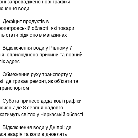
оні запроваджено нові графіки
лючення води
0
Дефіцит продуктів в
опетровській області: які товари
ь стати рідкістю в магазинах
Відключення води у Рівному 7
ня: оприлюднено причини та повний
лік адрес
Обмеження руху транспорту у
і: де триває ремонт, як об'їхати та
 транспортом
Субота принесе додаткові графіки
лючень: де 8 серпня надовго
атимуть світло у Черкаській області
Відключення води у Дніпрі: де
ся аварія та коли відновлять