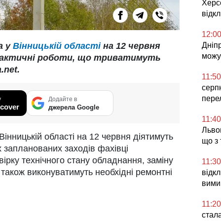
Херс
відк
12:0
а у
Вінницькій області
на 12 червня
Дніпр
можут
лактичні роботи, що триватимуть
.net.
11:50
серп
пере
у
Додайте в
cover
джерела Google
11:40
Львов
Вінницькій області на 12 червня діятимуть
що з
х запланованих заходів фахівці
ірку технічного стану обладнання, заміну
11:30
 також виконуватимуть необхідні ремонтні
відк
вимик
11:20
стала