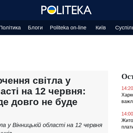
Політика
Блоги
Politeka on-line
Київ
Суспіл
Ос
чення світла у
асті на 12 червня:
14:2
Харк
де довго не буде
важл
14:0
Жито
ла у Вінницькій області на 12 червня
плат