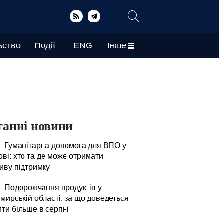
ьство
Події
ENG
Інше
танні новини
0
Гуманітарна допомога для ВПО у
ові: хто та де може отримати
иву підтримку
0
Подорожчання продуктів у
мирській області: за що доведеться
ити більше в серпні