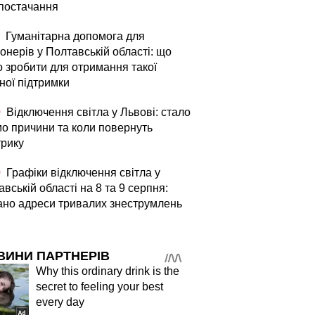
постачання
Гуманітарна допомога для
онерів у Полтавській області: що
о зробити для отримання такої
ної підтримки
0
Відключення світла у Львові: стало
мо причини та коли повернуть
трику
0
Графіки відключення світла у
вській області на 8 та 9 серпня:
ано адреси тривалих знеструмлень
ВИНИ ПАРТНЕРІВ
Why this ordinary drink is the
secret to feeling your best
every day