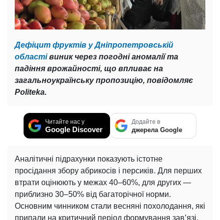
Дефіцит фруктів у Дніпропетровській
області
виник через погодні аномалії та
падіння врожайності, що впливає на
загальноукраїнську пропозицію, повідомляє
Politeka.
Читайте нас у
Додайте в
Google Discover
джерела Google
Аналітичні підрахунки показують істотне
просідання збору абрикосів і персиків. Для перших
втрати оцінюють у межах 40–60%, для других —
приблизно 30–50% від багаторічної норми.
Основним чинником стали весняні похолодання, які
припали на критичний період формування зав’язі.