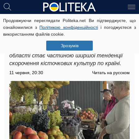
Продовжуючи переглядати Politeka.net Ви підтверджуєте, що
Дефіцит фруктів у
ознайомилися з
Політикою конфіденційності
і погоджуєтеся з
Дніпропетровській області: які нові
використанням файлів cookie.
виклики змушені долати українці
Зрозумів
Дефіцит фруктів у Дніпропетровській
області стає частиною ширшої тенденції
скорочення кісточкових культур по країні.
11 червня, 20:30
Читать на русском