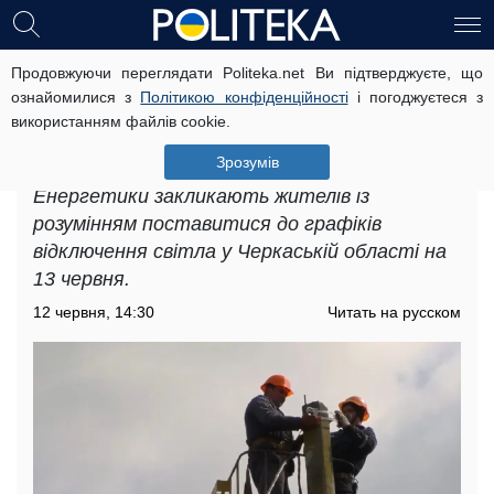
Продовжуючи переглядати Politeka.net Ви підтверджуєте, що
Черкаську область чекають
ознайомилися з
Політикою конфіденційності
і погоджуєтеся з
багатогодинні відключення світла:
використанням файлів cookie.
оприлюднено графіки
знеструмлень на 13 червня
Зрозумів
Енергетики закликають жителів із
розумінням поставитися до графіків
відключення світла у Черкаській області на
13 червня.
12 червня, 14:30
Читать на русском