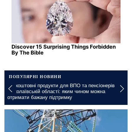
Discover 15 Surprising Things Forbidden
By The Bible
ПОПУЛЯРНІ НОВИНИ
Безкоштовні продукти для ВПО та пенсіонерів у
Пі
Миколаївській області: яким чином можна
По
отримати бажану підтримку
ст
сьогодні, 09:00