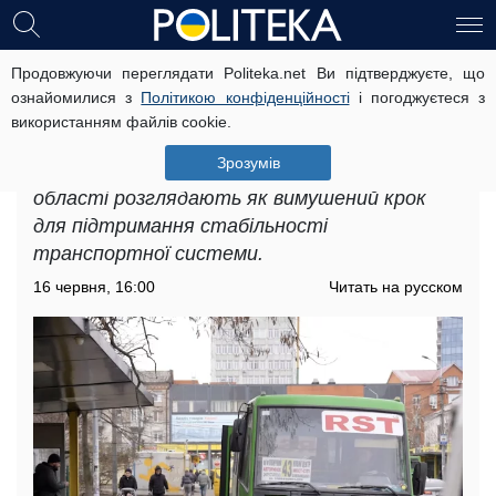
Продовжуючи переглядати Politeka.net Ви підтверджуєте, що
Подорожчання проїзду в
ознайомилися з
Політикою конфіденційності
і погоджуєтеся з
Дніпропетровській області: що
використанням файлів cookie.
відбувається з цінами
Зрозумів
Подорожчання проїзду в Дніпропетровській
області розглядають як вимушений крок
для підтримання стабільності
транспортної системи.
16 червня, 16:00
Читать на русском