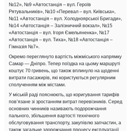
№12», №9 «Автостанція – вул. Героїв
Рятувальників», №10 «Перевал – вул. Київська»,
№11 «Автостанція – вул. Холодноярської Бригади»,
№14 «Автостанція – Залізничний вокзал», №15
«Автостанція – вул. Ігоря Ємельяненка», №17
«Автостанція – вул. Тиха», №18 «Автостанція –
Гімназія №7».
Окремо переглянуто вартість міжміського напрямку
Самар — Дніпро. Тепер поїздка на цьому маршруті
коштує 70 гривень, що також вплинуло на щоденні
витрати пасажирів, які користуються регулярним
сполученням між містами.
У міській раді пояснюють, що коригування тарифів
пов’язане зі зростанням витрат перевізників. Серед
основних чинників називають подорожчання
пального, збільшення вартості технічного
обслуговування транспорту, закупівлю запчастин, а
також загальне здорожчання процесу експлуатації