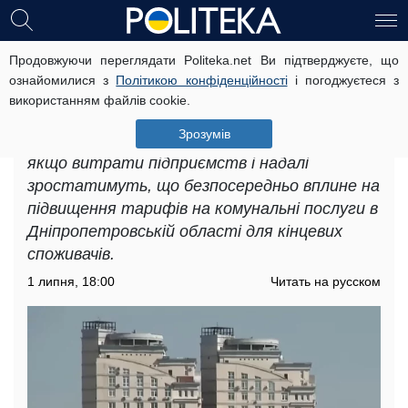
Продовжуючи переглядати Politeka.net Ви підтверджуєте, що
Підвищення тарифів на комунальні
ознайомилися з
Політикою конфіденційності
і погоджуєтеся з
послуги в Дніпропетровській
використанням файлів cookie.
області: що відомо про зміни
Зрозумів
Подальші коригування в секторі можливі,
якщо витрати підприємств і надалі
зростатимуть, що безпосередньо вплине на
підвищення тарифів на комунальні послуги в
Дніпропетровській області для кінцевих
споживачів.
1 липня, 18:00
Читать на русском