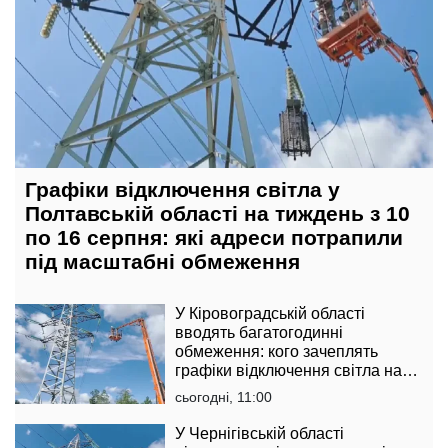
Графіки відключення світла у
Полтавській області на тиждень з 10
по 16 серпня: які адреси потрапили
під масштабні обмеження
У Кіровоградській області
вводять багатогодинні
обмеження: кого зачеплять
графіки відключення світла на
тиждень з 10 по 16 серпня
сьогодні, 11:00
У Чернігівській області