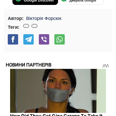
Google Discover
джерела Google
Автор:
Вікторія Форсюк
Теги:
НОВИНИ ПАРТНЕРІВ
How Did They Get Gina Carano To Take It