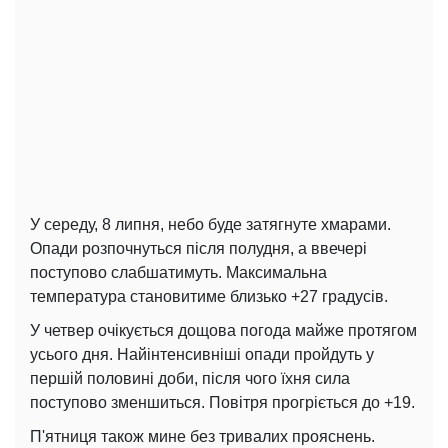
У середу, 8 липня, небо буде затягнуте хмарами.
Опади розпочнуться після полудня, а ввечері
поступово слабшатимуть. Максимальна
температура становитиме близько +27 градусів.
У четвер очікується дощова погода майже протягом
усього дня. Найінтенсивніші опади пройдуть у
першій половині доби, після чого їхня сила
поступово зменшиться. Повітря прогріється до +19.
П'ятниця також мине без тривалих прояснень.