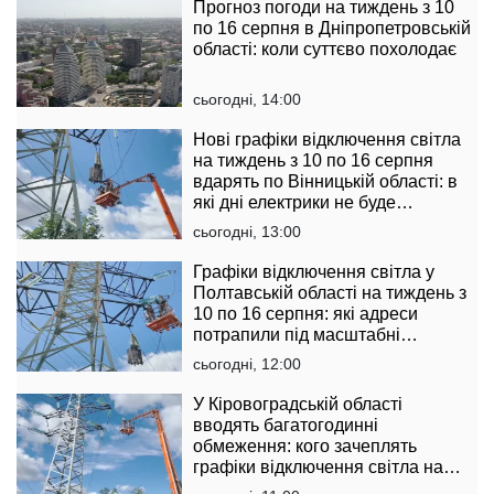
Прогноз погоди на тиждень з 10
по 16 серпня в Дніпропетровській
області: коли суттєво похолодає
сьогодні, 14:00
Нові графіки відключення світла
на тиждень з 10 по 16 серпня
вдарять по Вінницькій області: в
які дні електрики не буде
найдовше
сьогодні, 13:00
Графіки відключення світла у
Полтавській області на тиждень з
10 по 16 серпня: які адреси
потрапили під масштабні
обмеження
сьогодні, 12:00
У Кіровоградській області
вводять багатогодинні
обмеження: кого зачеплять
графіки відключення світла на
тиждень з 10 по 16 серпня