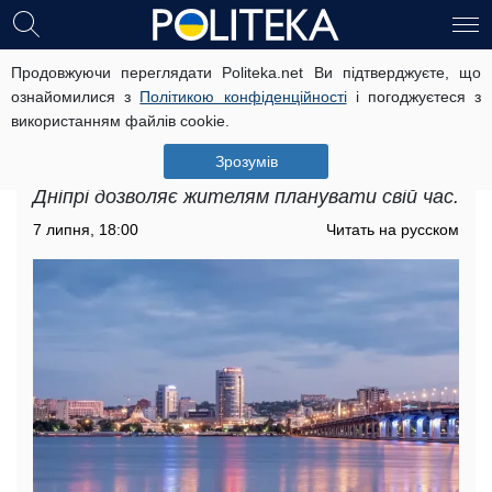
Продовжуючи переглядати Politeka.net Ви підтверджуєте, що
Прогноз погоди на тиждень з 8 по 14
ознайомилися з
Політикою конфіденційності
і погоджуєтеся з
липня в Дніпрі: синоптики зробили
використанням файлів cookie.
попередження
Зрозумів
Прогноз погоди на тиждень з 8 по 14 липня в
Дніпрі дозволяє жителям планувати свій час.
7 липня, 18:00
Читать на русском