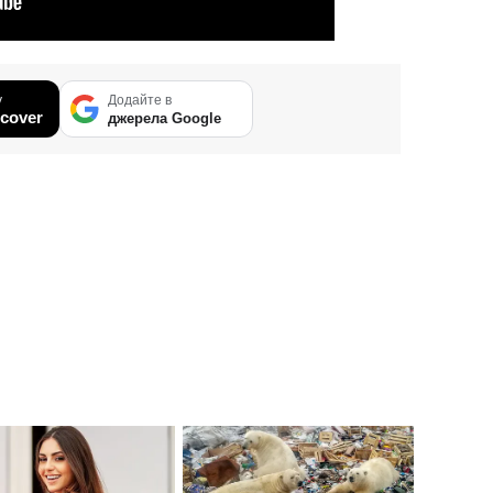
у
Додайте в
cover
джерела Google