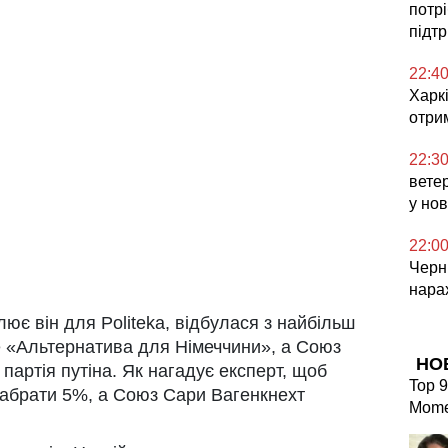
потр
підт
22:4
Харкі
отри
22:3
ветер
у но
22:0
Черні
нара
лює він для Politeka, відбулася з найбільш
не «Альтернатива для Німеччини», а Союз
НО
партія путіна. Як нагадує експерт, щоб
Top 9
набрати 5%, а Союз Сари Вагенкнехт
Mome