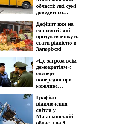
області: які сумі
доведеться
заплатити
Дефіцит вже на
горизонті: які
продукти можуть
стати рідкістю в
Запоріжжі
«Це загроза всім
демократіям»:
експерт
попередив про
можливе
залучення
Графіки
північнокорейців
відключення
у війну
світла у
Миколаївській
області на 8
серпня: де субота