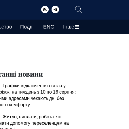
ьство
Події
ENG
Інше
танні новини
0
Графіки відключення світла у
іжжі на тиждень з 10 по 16 серпня:
кими адресами чекають дні без
ного комфорту
0
Житло, виплати, робота: як
мати допомогу переселенцям на