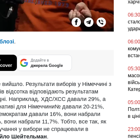
харч
06:3
стал
удар
блозі
.
06:0
комун
вста
у
Додайте в
cover
джерела Google
05:3
масо
війсь
е вийшло. Результати виборів у Німеччині з
Кате
ів відсотка відповідають результатам
дні. Наприклад, ХДС/ХСС давали 29%, а
05:0
нативі для Німеччини№ давали 20-21%,
Полта
демократам давали 16%, вони набрали
в ціні
 вони набрали 11,7%. Тобто, все так, як
учання у вибори не спрацювали в
23:0
йло Шейтельман
.
пенсі