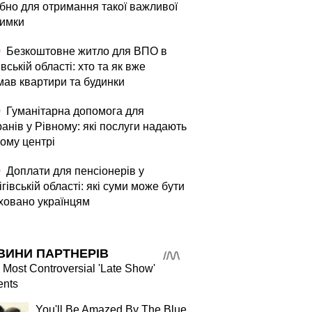
ібно для отримання такої важливої
римки
0
Безкоштовне житло для ВПО в
вській області: хто та як вже
мав квартири та будинки
0
Гуманітарна допомога для
анів у Рівному: які послуги надають
вому центрі
0
Доплати для пенсіонерів у
гівській області: які суми може бути
ховано українцям
ВИНИ ПАРТНЕРІВ
 Most Controversial 'Late Show'
nts
You'll Be Amazed By The Blue