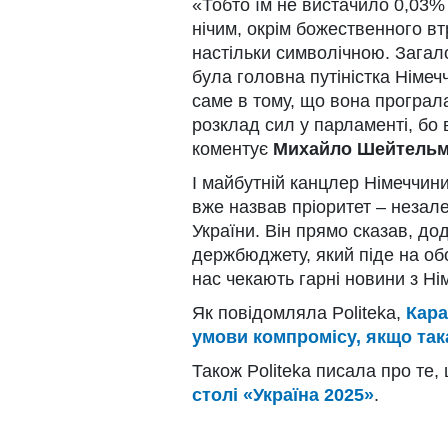
«Тобто їм не вистачило 0,03% 
нічим, окрім божественного в
настільки символічною. Загал
була головна путіністка Німеч
саме в тому, що вона програла 
розклад сил у парламенті, бо в
коментує
Михайло Шейтель
І майбутній канцлер Німеччини
вже назвав пріоритет – незал
України. Він прямо сказав, до
держбюджету, який піде на обо
нас чекають гарні новини з Ні
Як повідомляла Politeka,
Кара
умови компромісу, якщо така
Також Politeka писала про те,
столі «Україна 2025»
.