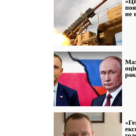
«Ця
поя
не 
Мах
оці
рак
«Ге
екс
гол