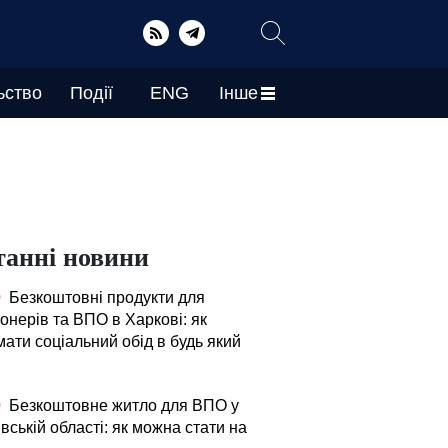
ьство
Події
ENG
Інше
танні новини
0
Безкоштовні продукти для
онерів та ВПО в Харкові: як
ати соціальний обід в будь який
0
Безкоштовне житло для ВПО у
вській області: як можна стати на