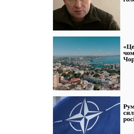
«Це
чом
Чор
Рум
сил
рос