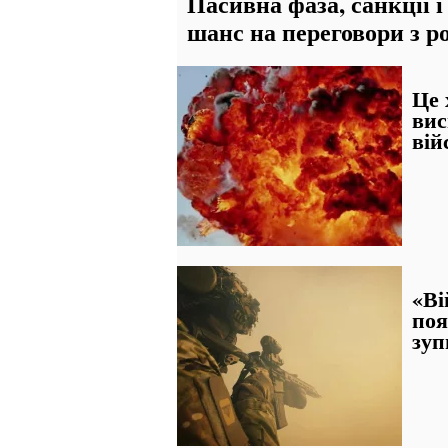
Пасивна фаза, санкції і
шанс на переговори з р
Це 
вис
вій
«Ві
поя
зуп