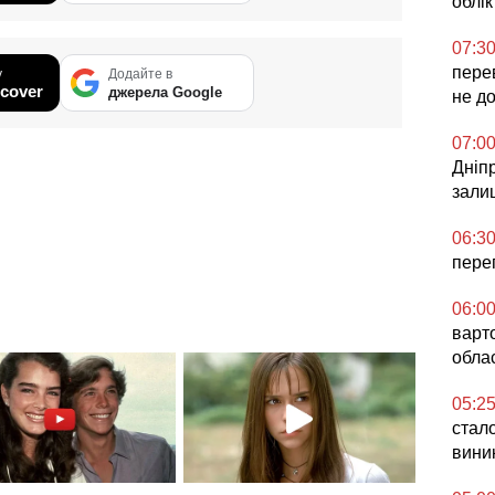
облік
07:3
перев
у
Додайте в
cover
джерела Google
не д
07:0
Дніпр
зали
06:3
перег
06:0
варто
обла
05:2
стало
вини