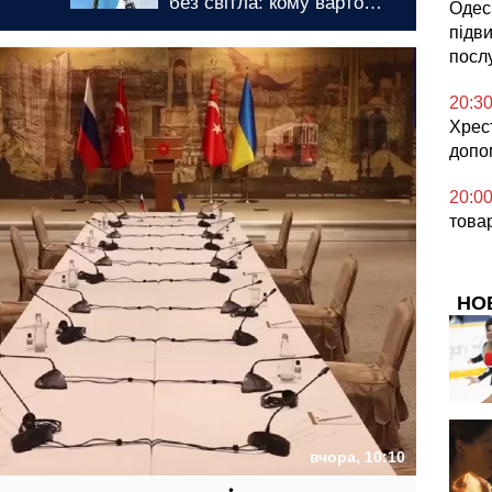
 кому варто
Вінницькій області: ціни
Одесь
ми до графіків
можуть злетіти майже в
підв
 на 7 серпня
двічі
посл
20:3
Хрес
допо
20:0
това
НО
вчора, 10:10