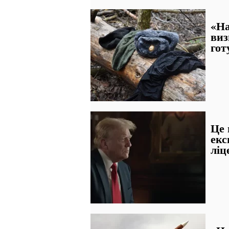
«На
виз
гот
Це 
екс
ліц