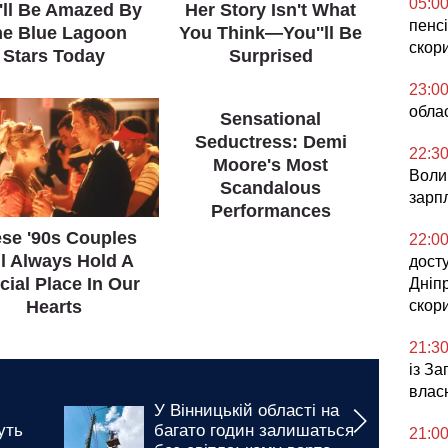
05:0
пенсі
скор
23:0
облас
22:3
Воли
зарпл
22:0
досту
Дніп
скор
21:3
із З
влас
й області на
Підвищення тарифів на
ин залишаться
комунальні послуги у
21:0