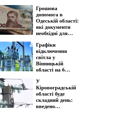
готовими до
Грошова
графіків
допомога в
відключення на 7
Одеській області:
серпня
які документи
необхідні для
швидкого
Графіки
отримання
відключення
світла у
Вінницькій
області на 6
серпня: українців
У
попередили, де
Кіровоградській
будуть
області буде
довготривалі
складний день:
обмеження
введено
багатогодинні
графіки
відключення
світла на 5 та 6