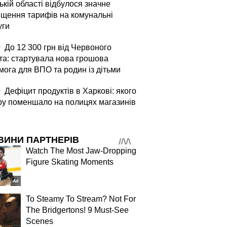
отримати виплати
кій області відбулося значне
ищення тарифів на комунальні
уги
0
До 12 300 грн від Червоного
та: стартувала нова грошова
мога для ВПО та родин із дітьми
0
Дефіцит продуктів в Харкові: якого
ру поменшало на полицях магазинів
ВИНИ ПАРТНЕРІВ
Watch The Most Jaw‑Dropping
Figure Skating Moments
To Steamy To Stream? Not For
The Bridgertons! 9 Must-See
Scenes