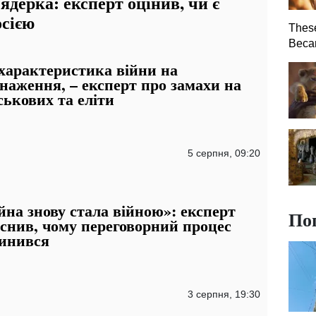
 ядерка: експерт оцінив, чи є
осією
Thes
Becam
характеристика війни на
наження, – експерт про замахи на
ськових та еліти
5 серпня, 09:20
йна знову стала війною»: експерт
По
снив, чому переговорний процес
инився
3 серпня, 19:30