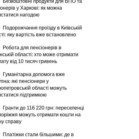
0
Безкоштовні продукти для ВПО та
онерів у Харкові: як можна
истатися нагодою
0
Подорожчання проїзду в Київській
ті: яку вартість вже встановлено
0
Робота для пенсіонерів в
нській області: хто може отримати
ату від 10 тисяч гривень
0
Гуманітарна допомога вже
пна: які пенсіонери у
ропетровській області можуть
истатися підтримкою
0
Гранти до 116 220 грн: переселенці
апоріжжя можуть отримати кошти на
ну справу
Доплати для пенсіонерів у
Запоріжжі: як можна
0
Платіжки стали більшими: де в