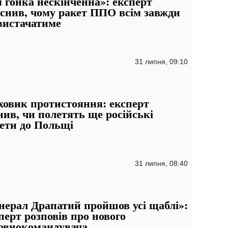
 гонка нескінченна»: експерт
снив, чому ракет ППО всім завжди
вистачатиме
31 липня, 09:10
овик протистояння: експерт
нив, чи полетять ще російські
ети до Польщі
31 липня, 08:40
нерал Драпатий пройшов усі щаблі»:
перт розповів про нового
овнокомандувача