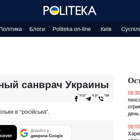
Політика
Блоги
Politeka on-line
Київ
Суспіл
Ос
ный санврач Украины
08:3
Читать на русском
пенсі
отрим
льки в “російська”.
день
08:0
у
Додайте в
Харкі
cover
джерела Google