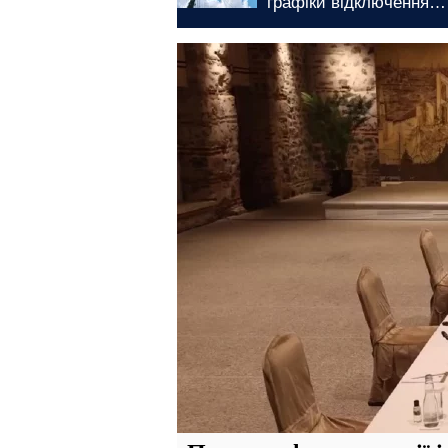
графіки відключення
без світла:
світла у Запоріжжі на 7
бути готови
серпня
відключення