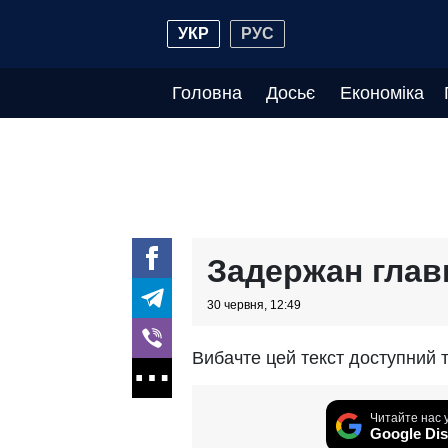
УКР
РУС
Головна
Досьє
Економіка
Задержан глав
30 червня, 12:49
Вибачте цей текст доступний ті
Читайте нас 
Google Dis