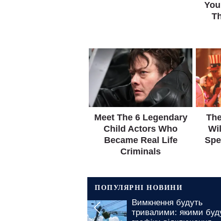
ПОПУЛЯРНІ НОВИНИ
Вимкнення будуть
У Вінницькі
тривалими: якими будуть
багато год