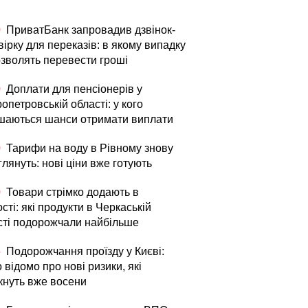
0
ПриватБанк запровадив дзвінок-
ірку для переказів: в якому випадку
озволять перевести гроші
0
Доплати для пенсіонерів у
опетровській області: у кого
шаються шанси отримати виплати
0
Тарифи на воду в Рівному знову
лянуть: нові ціни вже готують
0
Товари стрімко додають в
сті: які продукти в Черкаській
сті подорожчали найбільше
5
Подорожчання проїзду у Києві:
 відомо про нові ризики, які
кнуть вже восени